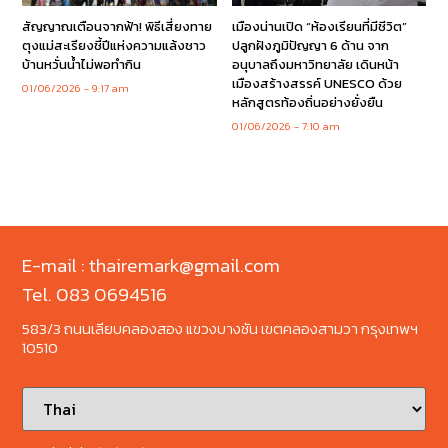
สัญญาณเตือนจากฟ้า! พิธีเสี่ยงทาย
เมืองน่านเปิด “ห้องเรียนที่มีชีวิต”
ตุงแม่สะเรียงชี้ปีแห่งความแล้งชาว
ปลูกฝังภูมิปัญญา 6 ด้าน จาก
บ้านหวั่นน้ำไม่พอทำกิน
อนุบาลถึงมหาวิทยาลัย เดินหน้า
เมืองสร้างสรรค์ UNESCO ด้วย
01/06/2026
9:17 am
หลักสูตรท้องถิ่นอย่างยั่งยืน
01/06/2026
7:10 am
E-mail : thairemark@gmail.com
Tel. 083 0694516
583/3 ถนนเลียบคลองสอง แขวงบางชัน เขตคลองสามวา กรุงเทพฯ
10510