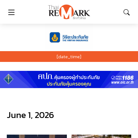
[date_time]
June 1, 2026