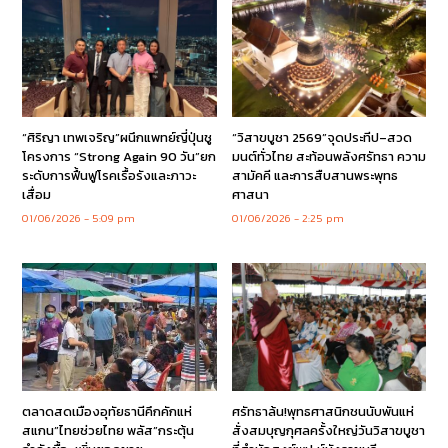
“ศิริญา เทพเจริญ”ผนึกแพทย์ญี่ปุ่นชู
“วิสาขบูชา 2569”จุดประทีป–สวด
โครงการ “Strong Again 90 วัน”ยก
มนต์ทั่วไทย สะท้อนพลังศรัทธา ความ
ระดับการฟื้นฟูโรคเรื้อรังและภาวะ
สามัคคี และการสืบสานพระพุทธ
เสื่อม
ศาสนา
01/06/2026
5:09 pm
01/06/2026
2:25 pm
ตลาดสดเมืองอุทัยธานีคึกคักแห่
ศรัทธาล้น!พุทธศาสนิกชนนับพันแห่
สแกน”ไทยช่วยไทย พลัส”กระตุ้น
สั่งสมบุญกุศลครั้งใหญ่วันวิสาขบูชา