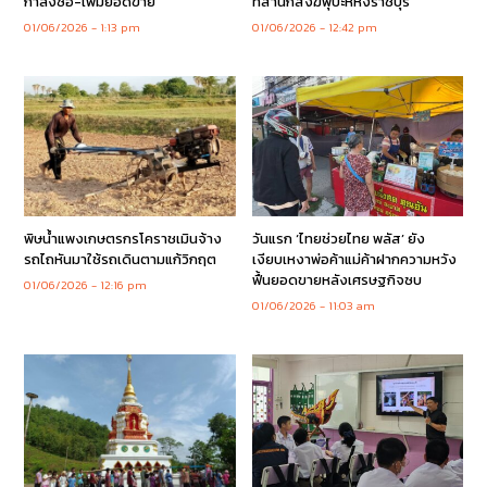
กำลังซื้อ-เพิ่มยอดขาย
ที่สำนักสงฆ์พุปะห์หังราชบุรี
01/06/2026
1:13 pm
01/06/2026
12:42 pm
พิษน้ำแพงเกษตรกรโคราชเมินจ้าง
วันแรก ‘ไทยช่วยไทย พลัส’ ยัง
รถไถหันมาใช้รถเดินตามแก้วิกฤต
เงียบเหงาพ่อค้าแม่ค้าฝากความหวัง
ฟื้นยอดขายหลังเศรษฐกิจซบ
01/06/2026
12:16 pm
01/06/2026
11:03 am