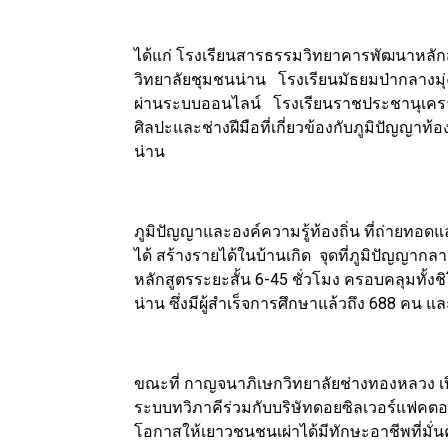
ได้แก่ โรงเรียนสารธรรมวิทยาคารพัฒนาหลักส
วิทยาลัยชุมชนน่าน โรงเรียนมัธยมป่ากลางมุ
ผ่านระบบออนไลน์ โรงเรียนราชประชานุเคราะห
ศิลปะและช่างฝีมือที่เกี่ยวข้องกับภูมิปัญญาท้
น่าน
ภูมิปัญญาและองค์ความรู้ท้องถิ่น ที่ถ่ายทอดแล
ได้ สร้างรายได้ในบ้านเกิด จุดที่ภูมิปัญญากล
หลักสูตรระยะสั้น 6-45 ชั่วโมง ครอบคลุมทั้
น่าน ซึ่งมีผู้สำเร็จการศึกษาแล้วถึง 688 คน
ขณะที่ กาญจนาภิเษกวิทยาลัยช่างทองหลวง เป
ระบบทวิภาคีร่วมกับบริษัทดอยซิลเวอร์แฟคตอร
โอกาสให้เยาวชนชนเผ่าได้มีทักษะอาชีพที่มั่น