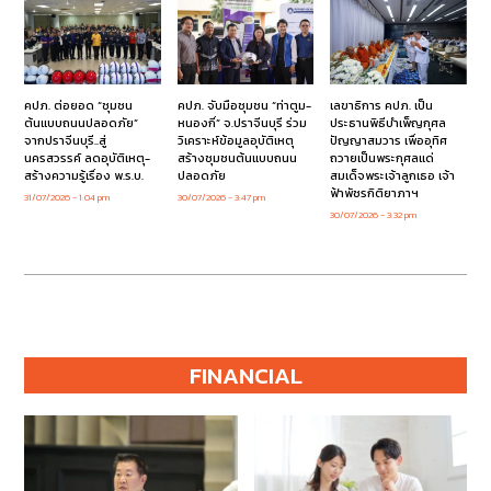
คปภ. ต่อยอด “ชุมชน
คปภ. จับมือชุมชน “ท่าตูม-
เลขาธิการ คปภ. เป็น
ต้นแบบถนนปลอดภัย”
หนองกี่” จ.ปราจีนบุรี ร่วม
ประธานพิธีบำเพ็ญกุศล
จากปราจีนบุรี..สู่
วิเคราะห์ข้อมูลอุบัติเหตุ
ปัญญาสมวาร เพื่ออุทิศ
นครสวรรค์ ลดอุบัติเหตุ-
สร้างชุมชนต้นแบบถนน
ถวายเป็นพระกุศลแด่
สร้างความรู้เรื่อง พ.ร.บ.
ปลอดภัย
สมเด็จพระเจ้าลูกเธอ เจ้า
ฟ้าพัชรกิติยาภาฯ
31/07/2026
1:04 pm
30/07/2026
3:47 pm
30/07/2026
3:32 pm
FINANCIAL