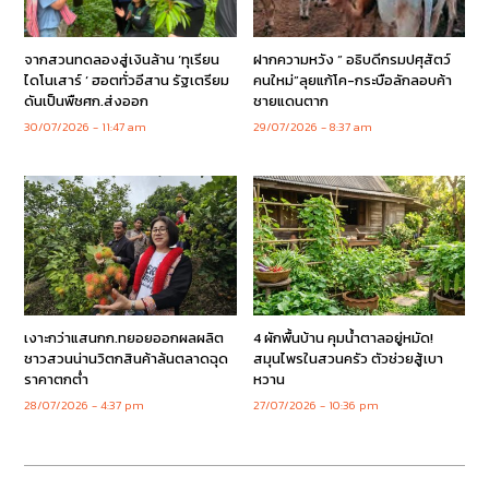
จากสวนทดลองสู่เงินล้าน ‘ทุเรียน
ฝากความหวัง ” อธิบดีกรมปศุสัตว์
ไดโนเสาร์ ‘ ฮอตทั่วอีสาน รัฐเตรียม
คนใหม่”ลุยแก้โค-กระบือลักลอบค้า
ดันเป็นพืชศก.ส่งออก
ชายแดนตาก
30/07/2026
11:47 am
29/07/2026
8:37 am
เงาะกว่าแสนกก.ทยอยออกผลผลิต
4 ผักพื้นบ้าน คุมน้ำตาลอยู่หมัด!
ชาวสวนน่านวิตกสินค้าล้นตลาดฉุด
สมุนไพรในสวนครัว ตัวช่วยสู้เบา
ราคาตกต่ำ
หวาน
28/07/2026
4:37 pm
27/07/2026
10:36 pm