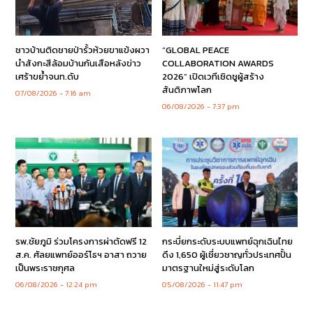
ชาวบ้านติดชายป่ารั้วห้วยขาแข้งผวา
“GLOBAL PEACE
นำสังกะสีล้อมบ้านกันเสือหลังข่าว
COLLABORATION AWARDS
เศร้าขย้ำจนท.ดับ
2026” เปิดเวทีเชิดชูผู้สร้าง
สันติภาพโลก
07/08/2026
7:16 am
06/08/2026
7:37 pm
รพ.ชัยภูมิ ร่วมโครงการผ่าตัดฟรี 12
กระบี่ยกระดับระบบแพทย์ฉุกเฉินไทย
ส.ค. ศัลยแพทย์ออร์โธฯ อาสา ถวาย
ดึง 1,650 ผู้เชี่ยวชาญทั่วประเทศปั้น
เป็นพระราชกุศล
มาตรฐานใหม่สู่ระดับโลก
06/08/2026
12:24 pm
05/08/2026
11:47 pm