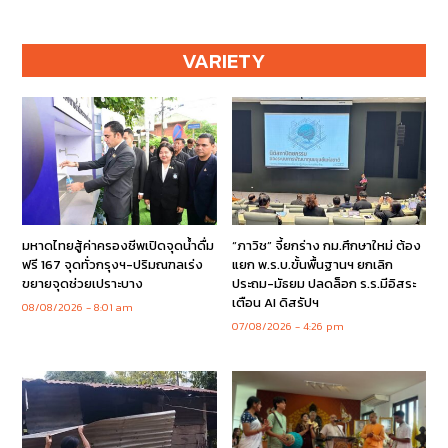
VARIETY
มหาดไทยสู้ค่าครองชีพเปิดจุดน้ำดื่ม
“ภาวิช” จี้ยกร่าง กม.ศึกษาใหม่ ต้อง
ฟรี 167 จุดทั่วกรุงฯ-ปริมณฑลเร่ง
แยก พ.ร.บ.ขั้นพื้นฐานฯ ยกเลิก
ขยายจุดช่วยเปราะบาง
ประถม-มัธยม ปลดล็อก ร.ร.มีอิสระ
เตือน AI ดิสรัปฯ
08/08/2026
8:01 am
07/08/2026
4:26 pm