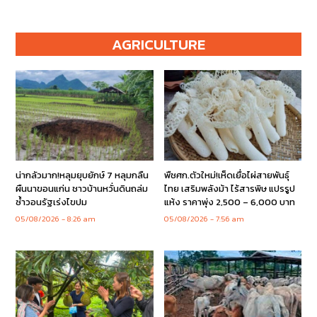
AGRICULTURE
น่ากลัวมาก!หลุมยุบยักษ์ 7 หลุมกลืน
พืชศก.ตัวใหม่!เห็ดเยื่อไผ่สายพันธุ์
ผืนนาขอนแก่น ชาวบ้านหวั่นดินถล่ม
ไทย เสริมพลังม้า ไร้สารพิษ แปรรูป
ซ้ำวอนรัฐเร่งไขปม
แห้ง ราคาพุ่ง 2,500 – 6,000 บาท
05/08/2026
8:26 am
05/08/2026
7:56 am