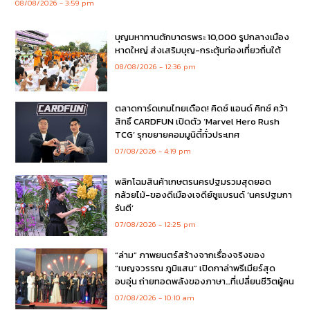
08/08/2026
3:59 pm
บุญมหาทานตักบาตรพระ 10,000 รูปกลางเมือง
หาดใหญ่ ส่งเสริมบุญ-กระตุ้นท่องเที่ยวถิ่นใต้
08/08/2026
12:36 pm
ตลาดการ์ดเกมไทยเดือด! คิดซ์ แอนด์ คิทซ์ คว้า
สิทธิ์ CARDFUN เปิดตัว ‘Marvel Hero Rush
TCG’ รุกขยายคอมมูนิตี้ทั่วประเทศ
07/08/2026
4:19 pm
พลิกโฉมสินค้าเกษตรนครปฐมรวมสุดยอด
กล้วยไม้-ของดีเมืองเจดีย์ชูแบรนด์ ‘นครปฐมกา
รันตี’
07/08/2026
12:25 pm
“ล่าม” ภาพยนตร์สร้างจากเรื่องจริงของ
“เบญจวรรณ ภูมิแสน” เปิดกาล่าพรีเมียร์สุด
อบอุ่น ถ่ายทอดพลังของภาษา…ที่เปลี่ยนชีวิตผู้คน
07/08/2026
10:10 am