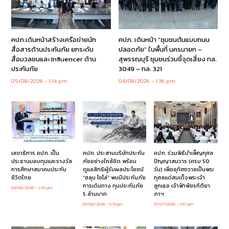
คปภ.เดินหน้าสร้างเครือข่ายนัก
คปภ. เดินหน้า “ชุมชนต้นแบบถนน
สื่อสารด้านประกันภัย ยกระดับ
ปลอดภัย” ในพื้นที่ นครนายก –
สื่อมวลชนและ Influencer ด้าน
สุพรรณบุรี ชุมชนร่วมชี้จุดเสี่ยง ทล.
ประกันภัย
3049 – ทล. 321
05/08/2026
1:14 pm
04/08/2026
1:36 pm
เลขาธิการ คปภ. เป็น
คปภ. ประสานบริษัทประกัน
คปภ. ร่วมพิธีบำเพ็ญกุศล
ประธานมอบทุนและรางวัล
ภัยอย่างใกล้ชิด พร้อม
ปัญญาสมวาร (ครบ 50
การศึกษาสมาคมประกัน
ดูแลสิทธิผู้รับผลประโยชน์
วัน) เพื่ออุทิศถวายเป็นพระ
ชีวิตไทย
“ฮลุน โซโล่” พบมีประกันภัย
กุศลแด่สมเด็จพระเจ้า
การเดินทาง ทุนประกันภัย
ลูกเธอ เจ้าฟ้าพัชรกิติยา
03/08/2026
2:41 pm
5 ล้านบาท
ภาฯ
01/08/2026
5:19 pm
31/07/2026
3:57 pm