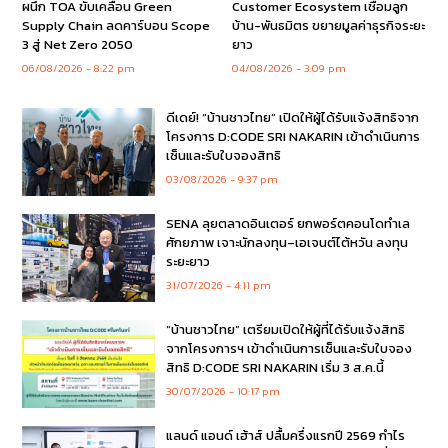
ผนึก TOA ขับเคลื่อน Green
Customer Ecosystem เชื่อมลูก
Supply Chain ลดคาร์บอน Scope
บ้าน-พันธมิตร ขยายมูลค่าธุรกิจระยะ
3 สู่ Net Zero 2050
ยาว
06/08/2026
8:22 pm
04/08/2026
3:09 pm
ดีเดย์! “บ้านชาวไทย” เปิดให้ผู้ได้รับแจ้งสิทธิจาก
โครงการ D:CODE SRI NAKARIN เข้าดำเนินการ
เซ็นและรับใบจองสิทธิ
03/08/2026
9:37 pm
SENA ลุยตลาดอินเตอร์ ยกพอร์ตคอนโดทำเล
ศักยภาพ เจาะนักลงทุน–เอเจนต์ไต้หวัน ลงทุน
ระยะยาว
31/07/2026
4:11 pm
“บ้านชาวไทย” เตรียมเปิดให้ผู้ที่ได้รับแจ้งสิทธิ
จากโครงการฯ เข้าดำเนินการเซ็นและรับใบจอง
สิทธิ D:CODE SRI NAKARIN เริ่ม 3 ส.ค.นี้
30/07/2026
10:17 pm
แลนด์ แอนด์ เฮ้าส์ ปลื้มครึ่งแรกปี 2569 กำไร