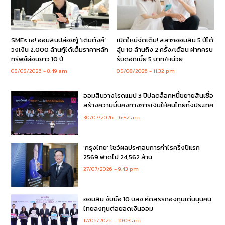
SMEs เฮ! ออมสินปล่อยกู้ ‘เติมตังค์’
เปิดใหม่จัดเต็ม! สลากออมสิน 5 ปีได้
วงเงิน 2,000 ล้านกู้ได้เต็มราคาหลัก
ลุ้น 10 ล้านถึง 2 ครั้ง/เดือน ฝากครบ
ทรัพย์ผ่อนยาว 10 ปี
รับดอกเบี้ย 5 บาท/หน่วย
08/08/2026
8:49 am
05/08/2026
11:32 pm
ออมสินวางโรดแมป 3 ปีปลดล็อกหนี้ขยายสินเชื่อ
สร้างความมั่นคงทางการเงินให้คนไทยทั้งประเทศ
30/07/2026
6:52 am
‘กรุงไทย’ โชว์ผลประกอบการกำไรครึ่งปีแรก
2569 ฟาดไป 24,562 ล้าน
27/07/2026
9:43 pm
ออมสิน จับมือ 10 บลจ.คัดสรรกองทุนเด่นนุนคน
ไทยลงทุนต่อยอดเงินออม
17/06/2026
10:03 am