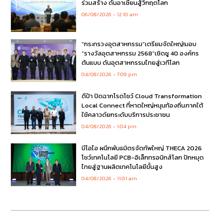
ร่วมสร้าง ดันอาเซียนสู้วิกฤตโลก
06/08/2026
12:10 am
“กระทรวงอุตสาหกรรม”เตรียมจัดใหญ่!มอบ
“รางวัลอุตสาหกรรม 2568”เชิดชู 40 องค์กร
ต้นแบบ ดันอุตสาหกรรมไทยสู่เวทีโลก
04/08/2026
7:09 pm
ดีป้า ปิดฉากโรดโชว์ Cloud Transformation
Local Connect ที่หาดใหญ่หนุนท้องถิ่นภาคใต้
ใช้คลาวด์ยกระดับบริการประชาชน
04/08/2026
1:04 pm
บีโอไอ ผนึกพันธมิตรจัดทัพใหญ่ THECA 2026
โชว์เทคโนโลยี PCB-อิเล็กทรอนิกส์โลก ปักหมุด
ไทยสู่ฐานผลิตเทคโนโลยีขั้นสูง
04/08/2026
11:01 am