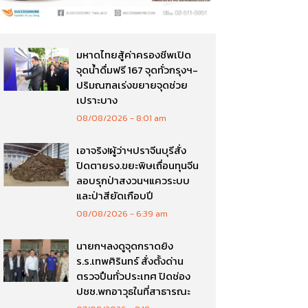
มหาดไทยสู้ค่าครองชีพเปิด
จุดน้ำดื่มฟรี 167 จุดทั่วกรุงฯ-
ปริมณฑลเร่งขยายจุดช่วย
เปราะบาง
08/08/2026
8:01 am
เอาจริง!ผู้ว่าฯปราจีนบุรีสั่ง
ปิดตายรง.ขยะพิษเถื่อนทุนจีน
ลอบรุกป่าสงวนฯแควระบบ
และป่าสียัดเกือบปี
08/08/2026
6:39 am
นายกฯลงดูจุดกราดยิง
ร.ร.เทพศิรินทร์ สั่งตั้งด่าน
ตรวจปืนทั่วประเทศ ปิดช่อง
ปชช.พกอาวุธในที่สาธารณะ