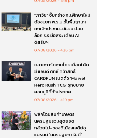
07/08/2026
8:18 pm
“ภาวิช” จี้ยกร่าง กม.ศึกษาใหม่
ต้องแยก พ.ร.บ.ขั้นพื้นฐานฯ
ยกเลิกประถม-มัธยม ปลด
ล็อก ร.ร.มีอิสระ เตือน AI
ดิสรัปฯ
07/08/2026
4:26 pm
ตลาดการ์ดเกมไทยเดือด! คิด
ซ์ แอนด์ คิทซ์ คว้าสิทธิ์
CARDFUN เปิดตัว ‘Marvel
Hero Rush TCG’ รุกขยาย
คอมมูนิตี้ทั่วประเทศ
07/08/2026
4:19 pm
พลิกโฉมสินค้าเกษตร
นครปฐมรวมสุดยอด
กล้วยไม้-ของดีเมืองเจดีย์ชู
แบรนด์ ‘นครปฐมการันตี’