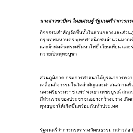
นางสาวซาบีดา ไทยเศรษฐ์ รัฐมนตรีว่าการก
กิจกรรมสำคัญจัดขึ้นทั้งในส่วนกลางและส่ว
กรุงเทพมหานคร พุทธศาสนิกชนจำนวนมากเข้า
และผ้าห่มต้นพระศรีมหาโพธิ์ เวียนเทียน และร
ถวายเป็นพุทธบูชา
ส่วนภูมิภาค กรมการศาสนาได้บูรณาการความร
เคลื่อนกิจกรรมในวัดสำคัญและศาสนสถานทั่วป
นครศรีธรรมราช แพร่ พะเยา เพชรบูรณ์ สกลนคร
มีส่วนร่วมของประชาชนอย่างกว้างขวาง เกิ
พุทธบูชาให้เกิดขึ้นพร้อมกันทั่วประเทศ
รัฐมนตรีว่าการกระทรวงวัฒนธรรม กล่าวต่อว