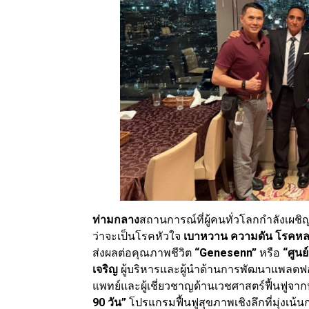
ท่ามกลาง
สถานการณ์ที่ผู้คนทั่วโลกกำลังเผชิญป
ว่าจะเป็นโรคหัวใจ
เบาหวาน ความดัน โรคหล
ส่งผลต่อคุณภาพชีวิต
“Genesenn”
หรือ
“ศูนย
เจริญ
ผู้บริหารและผู้นำด้านการพัฒนาแพลตฟอ
แพทย์และผู้เชี่ยวชาญด้านเวชศาสตร์ฟื้นฟูจาก
90 วัน”
โปรแกรมฟื้นฟูสุขภาพเชิงลึกที่มุ่งเน้น