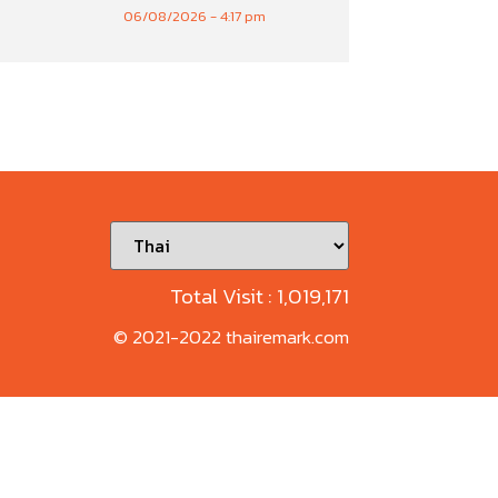
06/08/2026
4:17 pm
Total Visit :
1,019,171
© 2021-2022 thairemark.com