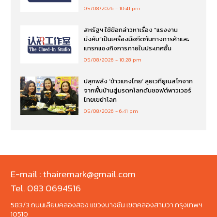
05/08/2026
10:41 pm
สหรัฐฯ ใช้ข้อกล่าวหาเรื่อง “แรงงาน
บังคับ”เป็นเครื่องมือกีดกันทางการค้าและ
แทรกแซงกิจการภายในประเทศอื่น
05/08/2026
10:28 pm
ปลุกพลัง ‘ข้าวแกงไทย’ ลุยเวทียูเนสโกจาก
จากพื้นบ้านสู่มรดกโลกดันซอฟต์พาวเวอร์
ไทยเขย่าโลก
05/08/2026
6:41 pm
E-mail : thairemark@gmail.com
Tel. 083 0694516
583/3 ถนนเลียบคลองสอง แขวงบางชัน เขตคลองสามวา กรุงเทพฯ
10510