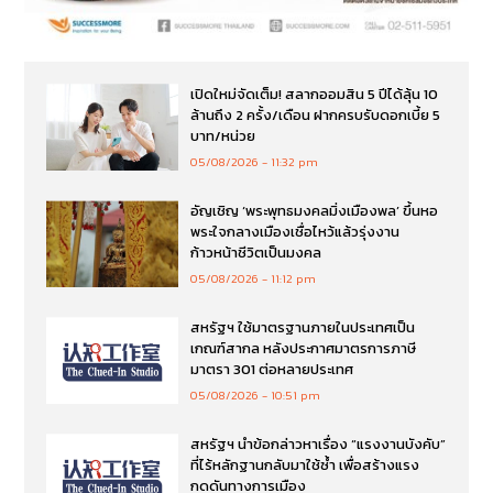
เปิดใหม่จัดเต็ม! สลากออมสิน 5 ปีได้ลุ้น 10
ล้านถึง 2 ครั้ง/เดือน ฝากครบรับดอกเบี้ย 5
บาท/หน่วย
05/08/2026
11:32 pm
อัญเชิญ ‘พระพุทธมงคลมิ่งเมืองพล’ ขึ้นหอ
พระใจกลางเมืองเชื่อไหว้แล้วรุ่งงาน
ก้าวหน้าชีวิตเป็นมงคล
05/08/2026
11:12 pm
สหรัฐฯ ใช้มาตรฐานภายในประเทศเป็น
เกณฑ์สากล หลังประกาศมาตรการภาษี
มาตรา 301 ต่อหลายประเทศ
05/08/2026
10:51 pm
สหรัฐฯ นำข้อกล่าวหาเรื่อง “แรงงานบังคับ”
ที่ไร้หลักฐานกลับมาใช้ซ้ำ เพื่อสร้างแรง
กดดันทางการเมือง