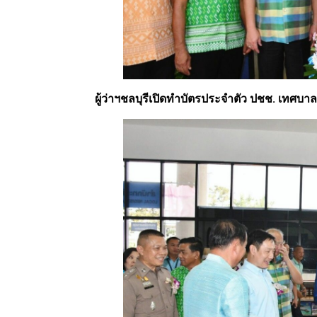
ผู้ว่าฯชลบุรีเปิดทำบัตรประจำตัว ปชช. เทศ