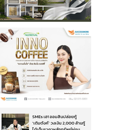
SMEs เฮ! ออมสินปล่อยกู้
‘เติมตังค์’ วงเงิน 2,000 ล้านกู้
ได้เต็มราคาหลักทรัพย์ผ่อน