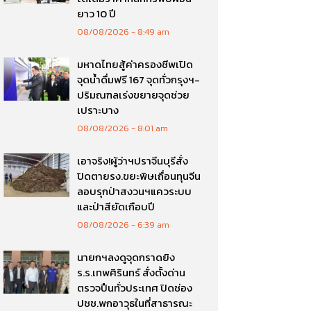
ยาว 10 ปี
08/08/2026
8:49 am
มหาดไทยสู้ค่าครองชีพเปิด
จุดน้ำดื่มฟรี 167 จุดทั่วกรุงฯ-
ปริมณฑลเร่งขยายจุดช่วย
เปราะบาง
08/08/2026
8:01 am
เอาจริง!ผู้ว่าฯปราจีนบุรีสั่ง
ปิดตายรง.ขยะพิษเถื่อนทุนจีน
ลอบรุกป่าสงวนฯแควระบบ
และป่าสียัดเกือบปี
08/08/2026
6:39 am
นายกฯลงดูจุดกราดยิง
ร.ร.เทพศิรินทร์ สั่งตั้งด่าน
ตรวจปืนทั่วประเทศ ปิดช่อง
ปชช.พกอาวุธในที่สาธารณะ