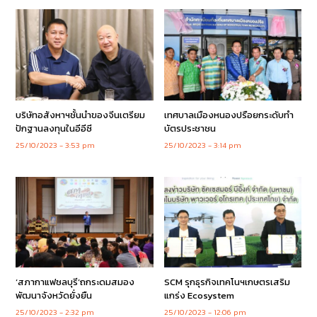
บริษัทอสังหาฯชั้นนำของจีนเตรียม
เทศบาลเมืองหนองปรือยกระดับทำ
ปักฐานลงทุนในอีอีซี
บัตรประชาชน
25/10/2023
3:53 pm
25/10/2023
3:14 pm
‘สภากาแฟชลบุรี’ถกระดมสมอง
SCM รุกธุรกิจเทคโนฯเกษตรเสริม
พัฒนาจังหวัดยั่งยืน
แกร่ง Ecosystem
25/10/2023
2:32 pm
25/10/2023
12:06 pm