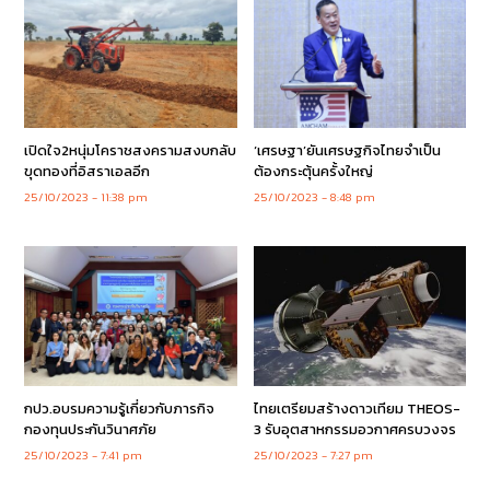
เปิดใจ2หนุ่มโคราชสงครามสงบกลับ
‘เศรษฐา’ยันเศรษฐกิจไทยจำเป็น
ขุดทองที่อิสราเอลอีก
ต้องกระตุ้นครั้งใหญ่
25/10/2023
11:38 pm
25/10/2023
8:48 pm
กปว.อบรมความรู้เกี่ยวกับภารกิจ
ไทยเตรียมสร้างดาวเทียม THEOS-
กองทุนประกันวินาศภัย
3 รับอุตสาหกรรมอวกาศครบวงจร
25/10/2023
7:41 pm
25/10/2023
7:27 pm