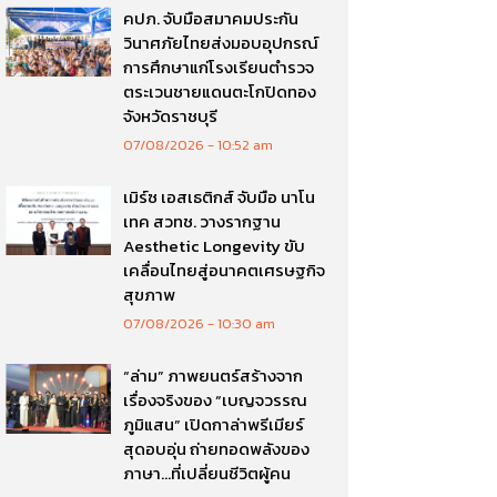
คปภ. จับมือสมาคมประกัน
วินาศภัยไทยส่งมอบอุปกรณ์
การศึกษาแก่โรงเรียนตำรวจ
ตระเวนชายแดนตะโกปิดทอง
จังหวัดราชบุรี
07/08/2026
10:52 am
เมิร์ซ เอสเธติกส์ จับมือ นาโน
เทค สวทช. วางรากฐาน
Aesthetic Longevity ขับ
เคลื่อนไทยสู่อนาคตเศรษฐกิจ
สุขภาพ
07/08/2026
10:30 am
“ล่าม” ภาพยนตร์สร้างจาก
เรื่องจริงของ “เบญจวรรณ
ภูมิแสน” เปิดกาล่าพรีเมียร์
สุดอบอุ่น ถ่ายทอดพลังของ
ภาษา…ที่เปลี่ยนชีวิตผู้คน