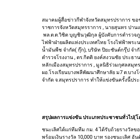
สมาคมผู้สื่อข่าวกีฬาจังหวัดสมุทรปราการ ขอข
ราชการจังหวัดสมุทรราการ , นายสุนทร ปาน
พล.ต.ต.วิชิต บุญชินวุฒิกุล ผู้บังคับการตำรว
ไฟฟ้าฝ่ายผลิตแห่งประเทศไทย โรงไฟฟ้าพระนครใ
น้ำมันพืช จำกัด( กุ๊ก), บริษัท ปิยะซันต์กรุ๊ป จ
ตำรวจโรงงาน , ดร.กิตติ ยงค์สงวนชัย ประธานบริห
หลักเมืองสมุทรปราการ , มูลนิธิร่วมกุศลสมุ
ผอ.โรงเรียนบางพลีพัฒนาศึกษาลัย ม7 ต.บางโฉ
จำกัด จ.สมุทรปราการ ทำให้แข่งขันครั้งนี้ป
สรุปผลการแข่งขัน ประเภทประชาชนทั่วไป(โอ
ชนะเลิศได้แก่ทีมทีม กม. 4 ได้รับถ้วยรางวัล
พร้อมเงินรางวัล 10,000 บาท รองชนะเลิศ อันด