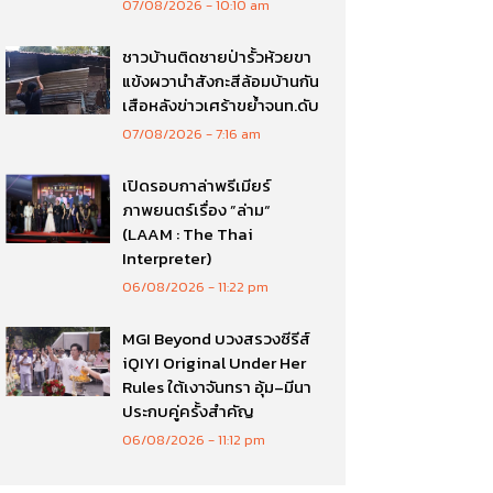
07/08/2026
10:10 am
ชาวบ้านติดชายป่ารั้วห้วยขา
แข้งผวานำสังกะสีล้อมบ้านกัน
เสือหลังข่าวเศร้าขย้ำจนท.ดับ
07/08/2026
7:16 am
เปิดรอบกาล่าพรีเมียร์
ภาพยนตร์เรื่อง ”ล่าม“
(LAAM : The Thai
Interpreter)
06/08/2026
11:22 pm
MGI Beyond บวงสรวงซีรีส์
iQIYI Original Under Her
Rules ใต้เงาจันทรา อุ้ม–มีนา
ประกบคู่ครั้งสำคัญ
06/08/2026
11:12 pm