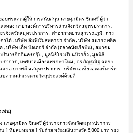
อบพระคุณผู้ให้การสนับสนุน นายศุภมิตร ชิณศรี ผู้ว่า
แสงทอง นายกองค์การบริหารส่วนจังหวัดสมุทรปราการ ,
จภูธรจังหวัดสมุทรปราการ , ท่าอากาศยานสุวรรณภูมิ , การ
ต้ , บริษัท อิมพีเรียลพลาซ่า จำกัด , บริษัท ธนากร ผลิต
ำกัด , บริษัท เก็ท บิลเดอร์ จำกัด (ตลาดนัดเรือบิน) , สมาคม
ารกิตตินครกรุ๊ป , มูลนิธิโรงเรียนป้วยฮั้ว , มูลนิธิ
ทรปราการ , เทศบาลเมืองแพรกษาใหม่ , ดร.กัญฐณัฐ ฉลอง
ลง อ.บางพลี จ.สมุทรปราการ , บริษัท เอเชียวอเตอร์มาร์ท
ระสบความสำเร็จตามวัตถุประสงค์ด้วยดี
เพ่น)
ของ นายศุภมิตร ชิณศรี ผู้ว่าราชการจังหวัดสมุทรปราการ
ับ 1 ทีมสมหมาย 1 รับถ้วย พร้อมเงินรางวัล 5,000 บาท รอง