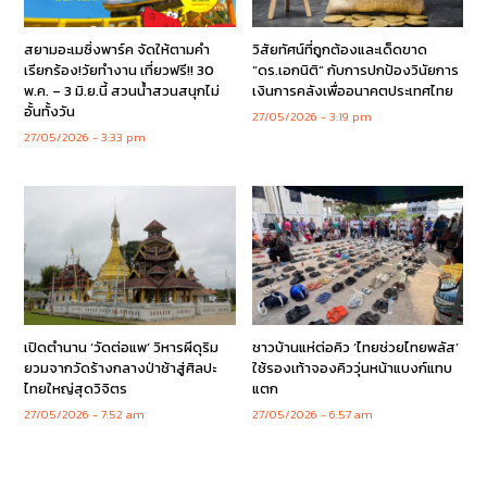
สยามอะเมซิ่งพาร์ค จัดให้ตามคำ
วิสัยทัศน์ที่ถูกต้องและเด็ดขาด
เรียกร้อง!วัยทำงาน เที่ยวฟรี!! 30
“ดร.เอกนิติ” กับการปกป้องวินัยการ
พ.ค. – 3 มิ.ย.นี้ สวนน้ำสวนสนุกไม่
เงินการคลังเพื่ออนาคตประเทศไทย
อั้นทั้งวัน
27/05/2026
3:19 pm
27/05/2026
3:33 pm
เปิดตำนาน ‘วัดต่อแพ’ วิหารผีดุริม
ชาวบ้านแห่ต่อคิว ‘ไทยช่วยไทยพลัส’
ยวมจากวัดร้างกลางป่าช้าสู่ศิลปะ
ใช้รองเท้าจองคิววุ่นหน้าแบงก์แทบ
ไทยใหญ่สุดวิจิตร
แตก
27/05/2026
7:52 am
27/05/2026
6:57 am