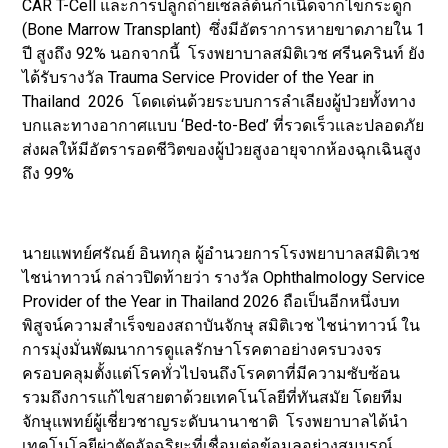
CAR T-Cell และการปลูกถ่ายเซลล์ต้นกำเนิดจากไขกระดูก
(Bone Marrow Transplant) ซึ่งมีอัตราการหายขาดภายใน 1
ปี สูงถึง 92% นอกจากนี้ โรงพยาบาลสมิติเวช ศรีนครินท์ ยัง
ได้รับรางวัล Trauma Service Provider of the Year in
Thailand 2026 โดดเด่นด้วยระบบการลำเลียงผู้ป่วยทั้งทาง
บกและทางอากาศแบบ ‘Bed-to-Bed’ ที่รวดเร็วและปลอดภัย
ส่งผลให้มีอัตรารอดชีวิตของผู้ป่วยสูงอายุจากห้องฉุกเฉินสูง
ถึง 99%
นายแพทย์ศรัณย์ อินทกุล ผู้อำนวยการโรงพยาบาลสมิติเวช
ไชน่าทาวน์ กล่าวปิดท้ายว่า รางวัล Ophthalmology Service
Provider of the Year in Thailand 2026 ถือเป็นอีกหนึ่งบท
พิสูจน์ความสำเร็จของสถาบันจักษุ สมิติเวช ไชน่าทาวน์ ใน
การมุ่งมั่นพัฒนาการดูแลรักษาโรคตาอย่างครบวงจร
ครอบคลุมตั้งแต่โรคทั่วไปจนถึงโรคตาที่มีความซับซ้อน
รวมถึงการแก้ไขสายตาด้วยเทคโนโลยีที่ทันสมัย โดยทีม
จักษุแพทย์ผู้เชี่ยวชาญระดับนานาชาติ โรงพยาบาลได้นำ
เทคโนโลยีผ่าตัดอัจฉริยะที่เชื่อมต่อข้อมูลอย่างสมบูรณ์