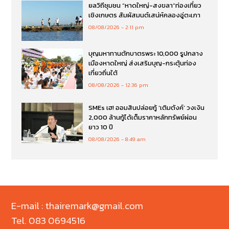
ยลวิถีชุมชน “หาดใหญ่-สงขลา”ท่องเที่ยว
เชิงเกษตร สัมผัสมนต์เสน่ห์คลองอู่ตะเภา
08/08/2026
2:11 pm
บุญมหาทานตักบาตรพระ 10,000 รูปกลาง
เมืองหาดใหญ่ ส่งเสริมบุญ-กระตุ้นท่อง
เที่ยวถิ่นใต้
08/08/2026
12:36 pm
SMEs เฮ! ออมสินปล่อยกู้ ‘เติมตังค์’ วงเงิน
2,000 ล้านกู้ได้เต็มราคาหลักทรัพย์ผ่อน
ยาว 10 ปี
08/08/2026
8:49 am
E-mail : thairemark@gmail.com
Tel. 083 0694516