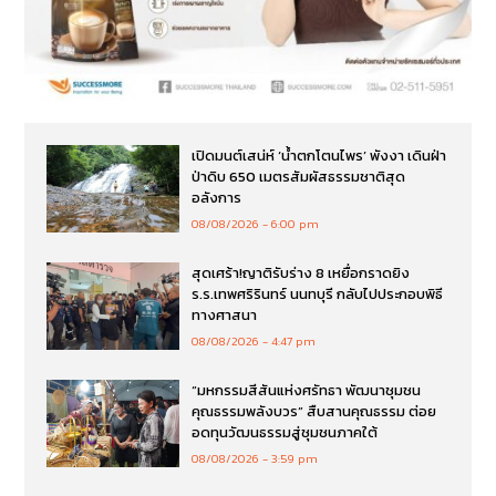
เปิดมนต์เสน่ห์ ‘น้ำตกโตนไพร’ พังงา เดินฝ่า
ป่าดิบ 650 เมตรสัมผัสธรรมชาติสุด
อลังการ
08/08/2026
6:00 pm
สุดเศร้า!ญาติรับร่าง 8 เหยื่อกราดยิง
ร.ร.เทพศริรินทร์ นนทบุรี กลับไปประกอบพิธี
ทางศาสนา
08/08/2026
4:47 pm
“มหกรรมสีสันแห่งศรัทธา พัฒนาชุมชน
คุณธรรมพลังบวร” สืบสานคุณธรรม ต่อย
อดทุนวัฒนธรรมสู่ชุมชนภาคใต้
08/08/2026
3:59 pm