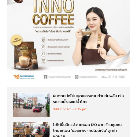
ฝนตกหนักไม่หยุด!นครพนมท่วมฉับพลัน เร่ง
ระบายน้ำลงแม่น้ำโขง
09/08/2026
1:05 pm
ไข่ไก่ขึ้นอีกแล้ว! แผงละ 120 บาท ร้านชุมชน
โคราชโอด ‘ของแพง-คนไม่มีเงิน’ ลูกค้า
หดหาย