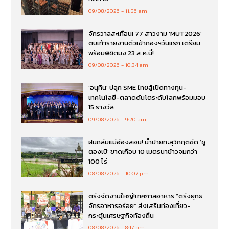
09/08/2026
11:56 am
จักรวาลสะเทือน! 77 สาวงาม ‘MUT2026’
ตบเท้ารายงานตัวเข้ากองฯวันแรก เตรียม
พร้อมพิชิตมง 23 ส.ค.นี้!
09/08/2026
10:34 am
‘อนุทิน’ ปลุก SME ไทยสู้เปิดทางทุน-
เทคโนโลยี-ตลาดดันโตระดับโลกพร้อมมอบ
15 รางวัล
09/08/2026
9:20 am
ฝนถล่มแม่ฮ่องสอน! น้ำปายทะลุวิกฤตซัด ‘ซู
ตองเป้’ ขาดเกือบ 10 เมตรนาข้าวจมกว่า
100 ไร่
08/08/2026
10:07 pm
ตรังจัดงานใหญ่!เทศกาลอาหาร “ตรังยุทธ
จักรอาหารอร่อย” ส่งเสริมท่องเที่ยว-
กระตุ้นเศรษฐกิจท้องถิ่น
08/08/2026
8:17 pm