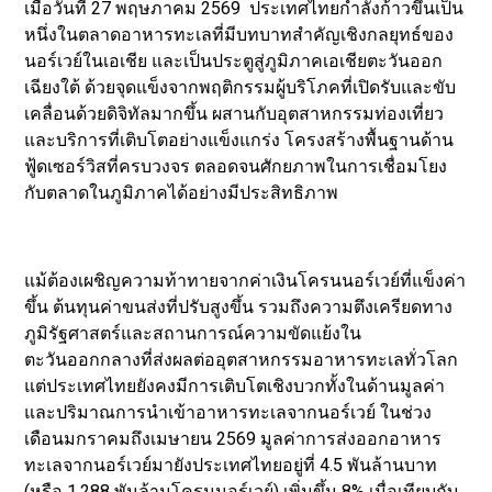
เมื่อวันที่ 27 พฤษภาคม 2569 ประเทศไทยกำลังก้าวขึ้นเป็น
หนึ่งในตลาดอาหารทะเลที่มีบทบาทสำคัญเชิงกลยุทธ์ของ
นอร์เวย์ในเอเชีย และเป็นประตูสู่ภูมิภาคเอเชียตะวันออก
เฉียงใต้ ด้วยจุดแข็งจากพฤติกรรมผู้บริโภคที่เปิดรับและขับ
เคลื่อนด้วยดิจิทัลมากขึ้น ผสานกับอุตสาหกรรมท่องเที่ยว
และบริการที่เติบโตอย่างแข็งแกร่ง โครงสร้างพื้นฐานด้าน
ฟู้ดเซอร์วิสที่ครบวงจร ตลอดจนศักยภาพในการเชื่อมโยง
กับตลาดในภูมิภาคได้อย่างมีประสิทธิภาพ
แม้ต้องเผชิญความท้าทายจากค่าเงินโครนนอร์เวย์ที่แข็งค่า
ขึ้น ต้นทุนค่าขนส่งที่ปรับสูงขึ้น รวมถึงความตึงเครียดทาง
ภูมิรัฐศาสตร์และสถานการณ์ความขัดแย้งใน
ตะวันออกกลางที่ส่งผลต่ออุตสาหกรรมอาหารทะเลทั่วโลก
แต่ประเทศไทยยังคงมีการเติบโตเชิงบวกทั้งในด้านมูลค่า
และปริมาณการนำเข้าอาหารทะเลจากนอร์เวย์ ในช่วง
เดือนมกราคมถึงเมษายน 2569 มูลค่าการส่งออกอาหาร
ทะเลจากนอร์เวย์มายังประเทศไทยอยู่ที่ 4.5 พันล้านบาท
(หรือ 1.288 พันล้านโครนนอร์เวย์) เพิ่มขึ้น 8% เมื่อเทียบกับ