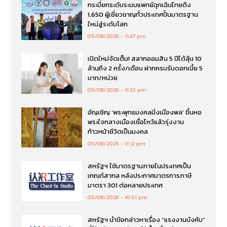
กระบี่ยกระดับระบบแพทย์ฉุกเฉินไทยดึง
1,650 ผู้เชี่ยวชาญทั่วประเทศปั้นมาตรฐาน
ใหม่สู่ระดับโลก
05/08/2026
11:47 pm
เปิดใหม่จัดเต็ม! สลากออมสิน 5 ปีได้ลุ้น 10
ล้านถึง 2 ครั้ง/เดือน ฝากครบรับดอกเบี้ย 5
บาท/หน่วย
05/08/2026
11:32 pm
อัญเชิญ ‘พระพุทธมงคลมิ่งเมืองพล’ ขึ้นหอ
พระใจกลางเมืองเชื่อไหว้แล้วรุ่งงาน
ก้าวหน้าชีวิตเป็นมงคล
05/08/2026
11:12 pm
สหรัฐฯ ใช้มาตรฐานภายในประเทศเป็น
เกณฑ์สากล หลังประกาศมาตรการภาษี
มาตรา 301 ต่อหลายประเทศ
05/08/2026
10:51 pm
สหรัฐฯ นำข้อกล่าวหาเรื่อง “แรงงานบังคับ”