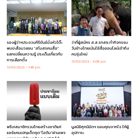
รองผู้ว่าฯประจวบคีรีขันธ์นั่งหัวโต๊ะ
ว่าที่ผู้สมัคร ส.ส.รทสช.ทำกิจกรรม
พบปะสื่อมวลชน “สโมสรคนสื่อ”
วันช้างไทยเน้นใช้สื่อออนไลน์เข้าถึง
แลกเปลี่ยนความรู้ ประเด็นเกี่ยวกับ
คนรุ่นใหม่
การเลือกตั้ง
13/03/2023
5:08 pm
13/03/2023
7:48 pm
พรึบ!สมาชิกรวมไทยสร้างชาติแห่
มูลนิธิศุภนิมิตฯ ขอบคุณจากใจ ให้ผู้
แชร์แคมเปญเด็ดชุด“ไอติม”ผ่านเพจ
อุปการะ