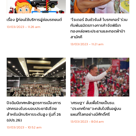
เรื่อง รู้ก่อนใช้บริการอู่ซ่อมรถยนต์
“ไรเดอร์ อินชัวรันส์ โบรกเกอร์”ร่วม
กับพันธมิตรทางการค้าจัดพิธีเท
13/03/2023
11:26 am
ทองหล่อพระประธานและทอดผ้าป่า
สามัคคี
13/03/2023
11:21 am
ปัจฉิมนิเทศหลักสูตรการเมืองการ
‘เศรษฐา’ ลั่นเพื่อไทยเป็นรบ.
ปกครองในระบอบประชาธิปไตย
“ประเทศไทย”จะกลับไปยืนอยู่บน
สำหรับนักบริหารระดับสูง รุ่นที่ 26
แผนที่โลกอย่างมีศักดิ์ศรี
(ปปร.26)
13/03/2023
8:04 am
13/03/2023
10:52 am