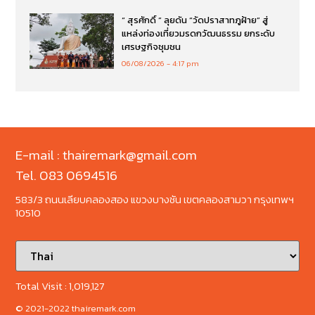
“ สุรศักดิ์ ” ลุยดัน “วัดปราสาทภูฝ้าย” สู่
แหล่งท่องเที่ยวมรดกวัฒนธรรม ยกระดับ
เศรษฐกิจชุมชน
06/08/2026
4:17 pm
E-mail : thairemark@gmail.com
Tel. 083 0694516
583/3 ถนนเลียบคลองสอง แขวงบางชัน เขตคลองสามวา กรุงเทพฯ
10510
Total Visit :
1,019,127
© 2021-2022 thairemark.com