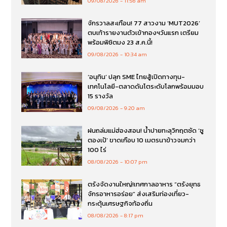
09/08/2026
11:56 am
จักรวาลสะเทือน! 77 สาวงาม ‘MUT2026’
ตบเท้ารายงานตัวเข้ากองฯวันแรก เตรียม
พร้อมพิชิตมง 23 ส.ค.นี้!
09/08/2026
10:34 am
‘อนุทิน’ ปลุก SME ไทยสู้เปิดทางทุน-
เทคโนโลยี-ตลาดดันโตระดับโลกพร้อมมอบ
15 รางวัล
09/08/2026
9:20 am
ฝนถล่มแม่ฮ่องสอน! น้ำปายทะลุวิกฤตซัด ‘ซู
ตองเป้’ ขาดเกือบ 10 เมตรนาข้าวจมกว่า
100 ไร่
08/08/2026
10:07 pm
ตรังจัดงานใหญ่!เทศกาลอาหาร “ตรังยุทธ
จักรอาหารอร่อย” ส่งเสริมท่องเที่ยว-
กระตุ้นเศรษฐกิจท้องถิ่น
08/08/2026
8:17 pm