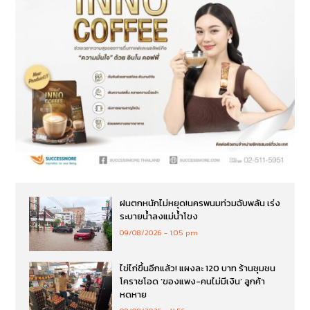
ฝนตกหนักไม่หยุด!นครพนมท่วมฉับพลัน เร่ง
ระบายน้ำลงแม่น้ำโขง
09/08/2026
1:05 pm
ไข่ไก่ขึ้นอีกแล้ว! แผงละ 120 บาท ร้านชุมชน
โคราชโอด ‘ของแพง-คนไม่มีเงิน’ ลูกค้า
หดหาย