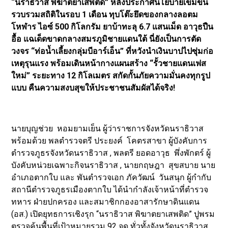
“นราธิวาส พิฆาตยาเสพติด” หลังประกาศนโยบายเข้มข้น
รวบรวมสถิติในรอบ 1 เดือน ทุบโต๊ะยึดของกลางลอตม
โหฬาร ไอซ์ 500 กิโลกรัม ยาบ้าทะลุ 6.7 แสนเม็ด อาวุธปืน
อื้อ แฉเด็ดขาดกลางสมรภูมิชายแดนใต้ นี่ยังเป็นการตัด
วงจร “ท่อน้ำเลี้ยงกลุ่มบีอาร์เอ็น” ที่หวังนำเงินบาปไปซุ่มก่อ
เหตุรุนแรง พร้อมเดินหน้ากางแผนสร้าง “รั้วชายแดนเฟส
ใหม่” ระยะทาง 12 กิโลเมตร สกัดกั้นภัยความมั่นคงทุกรูป
แบบ คืนความสงบสุขให้ประชาชนสัมผัสได้จริง!
นายบุญช่วย หอมยามเย็น ผู้ว่าราชการจังหวัดนราธิวาส
พร้อมด้วย พลตำรวจตรี ประยงค์ โคตรสาขา ผู้บังคับการ
ตำรวจภูธรจังหวัดนราธิวาส , พลตรี ยอดอาวุธ พึ่งพักตร์ ผู้
บังคับหน่วยเฉพาะกิจนราธิวาส , นายกฤษฎา สุขสบาย นาย
อำเภอตากใบ และ พันตำรวจเอก ภัควัฒน์ วันสนุก ผู้กำกับ
สถานีตำรวจภูธรเมืองตากใบ ได้นำกำลังเจ้าหน้าที่ตำรวจ
ทหาร ฝ่ายปกครอง และสมาชิกกองอาสารักษาดินแดน
(อส.) เปิดยุทธการเชิงรุก “นราธิวาส พิฆาตยาเสพติด” ปูพรม
ตรวจค้นพื้นที่เป้าหมายรวม 92 จุด ทั่วทั้งจังหวัดนราธิวาส