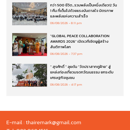
กว่า 500 ชีวิต…รวมพลังเป็นหนึ่งเดียว!2 วัน
1 คืน ที่เต็มไปด้วยแรงบันดาลใจ มิตรภาพ
และพลังแห่งความสำเร็จ
06/08/2026
8:11 pm
“GLOBAL PEACE COLLABORATION
AWARDS 2026” เปิดเวทีเชิดชูผู้สร้าง
สันติภาพโลก
06/08/2026
7:37 pm
“ สุรศักดิ์ ” ลุยดัน “วัดปราสาทภูฝ้าย” สู่
แหล่งท่องเที่ยวมรดกวัฒนธรรม ยกระดับ
เศรษฐกิจชุมชน
06/08/2026
4:17 pm
E-mail : thairemark@gmail.com