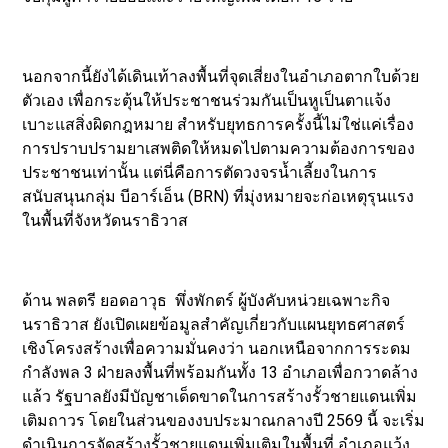
นอกจากนี้ยังได้เดินเท้าลงพื้นที่จุดเสี่ยงในอำเภอตากใบด้วย
ตัวเอง เพื่อกระตุ้นให้ประชาชนร่วมกันเป็นหูเป็นตาแจ้ง
เบาะแสสิ่งผิดกฎหมาย สำหรับยุทธการครั้งนี้ไม่ใช่แค่เรื่อง
การปราบปรามยาเสพติดให้หมดไปตามความต้องการของ
ประชาชนเท่านั้น แต่นี่คือการตัดวงจรน้ำเลี้ยงในการ
สนับสนุนกลุ่ม บีอาร์เอ็น (BRN) ที่มุ่งหมายจะก่อเหตุรุนแรง
ในพื้นที่จังหวัดนราธิวาส
ด้าน พลตรี ยอดอาวุธ พึ่งพักตร์ ผู้บังคับหน่วยเฉพาะกิจ
นราธิวาส ยังเปิดเผยข้อมูลสำคัญเกี่ยวกับแผนยุทธศาสตร์
เชิงโครงสร้างเพื่อความมั่นคงว่า นอกเหนือจากการระดม
กำลังพล 3 ฝ่ายลงพื้นที่พร้อมกันทั้ง 13 อำเภอเพื่อกวาดล้าง
แล้ว รัฐบาลยังมีบัญชาเด็ดขาดในการสร้างรั้วชายแดนเพิ่ม
เติมถาวร โดยในส่วนของงบประมาณกลางปี 2569 นี้ จะเริ่ม
ดำเนินการจัดสร้างรั้วชายแดนเพิ่มเติมในพื้นที่ อำเภอแว้ง