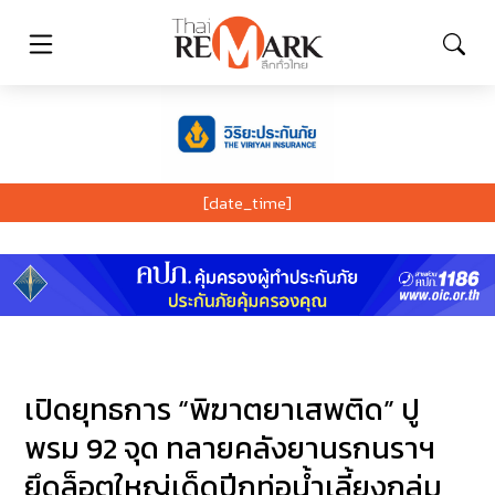
[date_time]
เปิดยุทธการ “พิฆาตยาเสพติด” ปู
พรม 92 จุด ทลายคลังยานรกนราฯ
ยึดล็อตใหญ่เด็ดปีกท่อน้ำเลี้ยงกลุ่ม