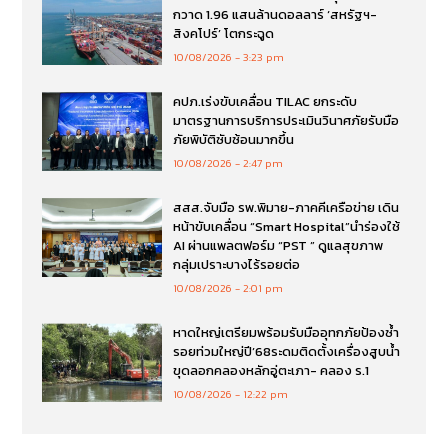
กวาด 1.96 แสนล้านดอลลาร์ ‘สหรัฐฯ-
สิงคโปร์’ โตกระฉูด
10/08/2026
3:23 pm
คปภ.เร่งขับเคลื่อน TILAC ยกระดับ
มาตรฐานการบริการประเมินวินาศภัยรับมือ
ภัยพิบัติซับซ้อนมากขึ้น
10/08/2026
2:47 pm
สสส.จับมือ รพ.พิมาย-ภาคคีเครือข่าย เดิน
หน้าขับเคลื่อน “Smart Hospital”นำร่องใช้
AI ผ่านแพลตฟอร์ม “PST ” ดูแลสุขภาพ
กลุ่มเปราะบางไร้รอยต่อ
10/08/2026
2:01 pm
หาดใหญ่เตรียมพร้อมรับมืออุทกภัยป้องซ้ำ
รอยท่วมใหญ่ปี’68ระดมติดตั้งเครื่องสูบน้ำ
ขุดลอกคลองหลักอู่ตะเภา- คลอง ร.1
10/08/2026
12:22 pm