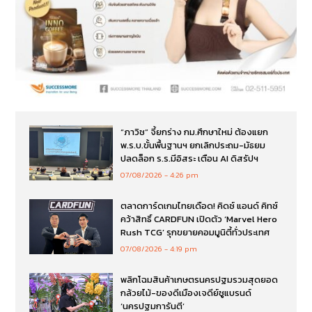
“ภาวิช” จี้ยกร่าง กม.ศึกษาใหม่ ต้องแยก
พ.ร.บ.ขั้นพื้นฐานฯ ยกเลิกประถม-มัธยม
ปลดล็อก ร.ร.มีอิสระ เตือน AI ดิสรัปฯ
07/08/2026
4:26 pm
ตลาดการ์ดเกมไทยเดือด! คิดซ์ แอนด์ คิทซ์
คว้าสิทธิ์ CARDFUN เปิดตัว ‘Marvel Hero
Rush TCG’ รุกขยายคอมมูนิตี้ทั่วประเทศ
07/08/2026
4:19 pm
พลิกโฉมสินค้าเกษตรนครปฐมรวมสุดยอด
กล้วยไม้-ของดีเมืองเจดีย์ชูแบรนด์
‘นครปฐมการันตี’