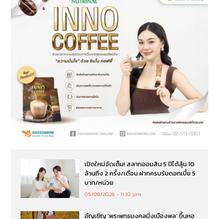
เปิดใหม่จัดเต็ม! สลากออมสิน 5 ปีได้ลุ้น 10
ล้านถึง 2 ครั้ง/เดือน ฝากครบรับดอกเบี้ย 5
บาท/หน่วย
05/08/2026
11:32 pm
อัญเชิญ ‘พระพุทธมงคลมิ่งเมืองพล’ ขึ้นหอ