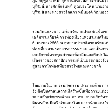
ภูมิ อยู่พูล หัวหน้าอุทยานประวัติศาสตร์พนมรุ
บุรีรัมย์, นายศักดิ์กรินทร์ คูณประโคน นายอำ
บุรีรัมย์ และนางสาวจิตสุภา หมื่นยงค์ วัฒนธรรม
ร่วมกันแถลงข่าว เตรียมจัดงานประเพณีขึ้นเขาพน
เฉลิมพระเกียรติ การท่องเที่ยวแห่งประเทศไทย 
6 เมษายน 2568 ณ อุทยานประวัติศาสตร์พนมรุ้ง ต
ท่องเที่ยวตามรอยอารยธรรมขอม และเป็นการอ
เอกลักษณ์ทรงคุณค่าของท้องถิ่นและศิลปะวัฒนธ
เรื่องราวของสถาปัตยกรรมที่เป็นมรดกของจังห
สู่สายตานักท่องเที่ยวชาวไทยและต่างชาติ
โดยภายในงาน จะมีกิจกรรม ประกอบด้วย การบ
รุ้ง ซึ่งเป็นศาสนสถานที่สร้างขึ้นเพื่อถวายแด
ขบวนอัญเชิญพระศิวะมหาเทพ , ขบวนสัตว์พาห
ตินทรลักษมีเทวี นำแสดงโดย ดารานักแสดง “