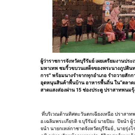
ผู้ว่าราชการจังหวัดบุรีรัมย์ เผยเตรียมงานประ
มหาเทพ ชมริ้วขบวนเสด็จของพระนางภูปตินทร
การ” พร้อมนางรำจากทุกอำเภอ รำถวายสักการ
อุดหนุนสินค้าพื้นบ้าน อาหารพื้นถิ่น ใน“ตลาด
สาดแสงส่องผ่าน 15 ช่องประตู ปราสาทพนมรุ
ที่บริเวณด้านทิศตะวันตกเฉียงเหนือ ปราสาทพน
อ.เฉลิมพระเกียรติ จ.บุรีรัมย์ นายปิยะ ปิจนำ ผ
จนำ นายกเหล่กาชาดจังหวัดบุรีรัมย์ , นายรุ่ง