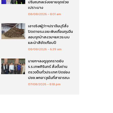
ปริมณฑลเร่งขยายจุดช่วย
เปราะบาง
08/08/2026
8:01 am
เอาจริง!ผู้ว่าฯปราจีนบุรีสั่ง
ปิดตายรง.ขยะพิษเถื่อนทุนจีน
ลอบรุกป่าสงวนฯแควระบบ
และป่าสียัดเกือบปี
08/08/2026
6:39 am
นายกฯลงดูจุดกราดยิง
ร.ร.เทพศิรินทร์ สั่งตั้งด่าน
ตรวจปืนทั่วประเทศ ปิดช่อง
ปชช.พกอาวุธในที่สาธารณะ
07/08/2026
8:18 pm