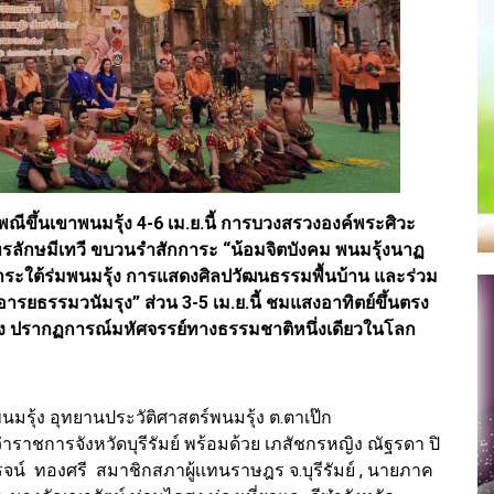
เพณีขึ้นเขาพนมรุ้ง 4-6 เม.ย.นี้ การบวงสรวงองค์พระศิวะ
ลักษมีเทวี ขบวนรำสักการะ “น้อมจิตบังคม พนมรุ้งนาฏ
ะใต้ร่มพนมรุ้ง การแสดงศิลปวัฒนธรรมพื้นบ้าน และร่วม
อารยธรรมวนัมรุง” ส่วน 3-5 เม.ย.นี้ ชมแสงอาทิตย์ขึ้นตรง
้ง ปรากฏการณ์มหัศจรรย์ทางธรรมชาติหนึ่งเดียวในโลก
มรุ้ง อุทยานประวัติศาสตร์พนมรุ้ง ต.ตาเป๊ก
ู้ว่าราชการจังหวัดบุรีรัมย์ พร้อมด้วย เภสัชกรหญิง ณัฐรดา ปิ
โรจน์ ทองศรี สมาชิกสภาผู้เเทนราษฎร จ.บุรีรัมย์ , นายภาค