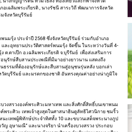
้ง, นางกัญญารัตน์ ท่วมไธสง ท่องเที่ยวและกีฬาจังหวัด
เภอเฉลิมพระเกียรติ , นางรัชนี สาระวิถี พัฒนาการจังหวัด
จังหวัดบุรีรัมย์
มรุ้ง ประจำปี 2568 ซึ่งจังหวัดบุรีรัมย์ ร่วมกับอำเภอ
และอุทยานประวัติศาสตร์พนมรุ้ง จัดขึ้น ในระหว่างวันที่ 4-
.ตาเป๊ก อ.เฉลิมพระเกียรติ จ.บุรีรัมย์ เพื่อส่งเสริมการ
นุรักษ์สืบสานประเพณีที่มีมาอย่างยาวนาน แสดงถึง
รรมที่ต้องอนุรักษ์และสืบสานสู่อนุชนรุ่นหลัง บอกเล่า
วัดบุรีรัมย์ และมรดกของชาติ อันทรงคุณค่าอย่างน่าภูมิใจ
วงสรวงองค์พระศิวะมหาเทพ และสิ่งศักดิ์สิทธิ์บนเขาพนม
่องค์พระศิวะ เทพเจ้าสูงสุดในศาสนาฮินดูลัทธิไศวนิกาย ชมริ้ว
นะเทพผู้พิทักษ์ประจำทิศทั้ง 10 และขบวนเสด็จพระนางภูป
ขวัญ อุษามณี” และนางจริยา นำเครื่องบวงสรวง ประกอบ