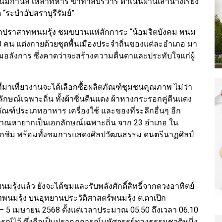
งสนมกำนัล เหล่าทหาร ข้าทาสบริวาร ดำเนินผ่านเสานางเรียง
“ระบำอัปสราบุรีรัมย์”
ธาปราสาทพนมรุ้ง ชมขบวนแห่สักการะ “น้อมจิตบังคม พนม
00 คน แต่งกายด้วยชุดพื้นเมืองประจำถิ่นของแต่ละอำเภอ มา
มอลังการ ซึ่งคาดว่าจะสร้างความตื่นตาและประทับใจแก่ผู้
ี่มาเที่ยวงานจะได้เลือกซื้อผลิตภัณฑ์ชุมชนคุณภาพ ไม่ว่า
ักษณ์เฉพาะถิ่น ทั้งผ้าซิ่นตีนแดง ผ้าหางกระรอกคู่ตีนแดง
ตภัณฑ์ประเภทอาหาร เครื่องใช้ และของที่ระลึกอื่นๆ อีก
โบราณหายากเป็นเอกลักษณ์เฉพาะถิ่น จาก 23 อำเภอ ใน
ะเลือกชิม พร้อมทั้งชมการแสดงศิลปวัฒนธรรม ดนตรีนาฏศิลป์
นมรุ้งแล้ว ยังจะได้ชมและรับพลังศักดิ์สิทธิ์จากดวงอาทิตย์
พนมรุ้ง บนอุทยานประวัติศาสตร์พนมรุ้ง ต.ตาเป๊ก
่ 3 – 5 เมษายน 2568 ตั้งแต่เวลาประมาณ 05.50 ถึงเวลา 06.10
์ไว้ ซึ่งถือเป็นปรากฏการณ์มหัศจรรย์ทางธรรมชาติหนึ่ง