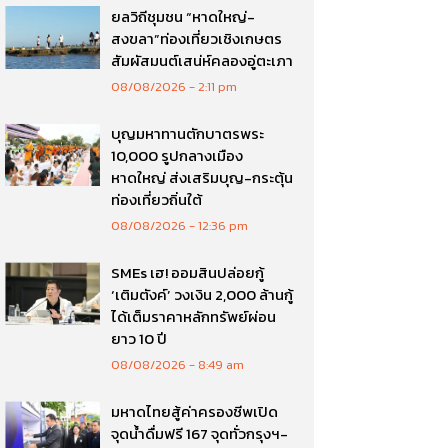
ยลวิถีชุมชน “หาดใหญ่-
สงขลา”ท่องเที่ยวเชิงเกษตร
สัมผัสมนต์เสน่ห์คลองอู่ตะเภา
08/08/2026
2:11 pm
บุญมหาทานตักบาตรพระ
10,000 รูปกลางเมือง
หาดใหญ่ ส่งเสริมบุญ-กระตุ้น
ท่องเที่ยวถิ่นใต้
08/08/2026
12:36 pm
SMEs เฮ! ออมสินปล่อยกู้
‘เติมตังค์’ วงเงิน 2,000 ล้านกู้
ได้เต็มราคาหลักทรัพย์ผ่อน
ยาว 10 ปี
08/08/2026
8:49 am
มหาดไทยสู้ค่าครองชีพเปิด
จุดน้ำดื่มฟรี 167 จุดทั่วกรุงฯ-