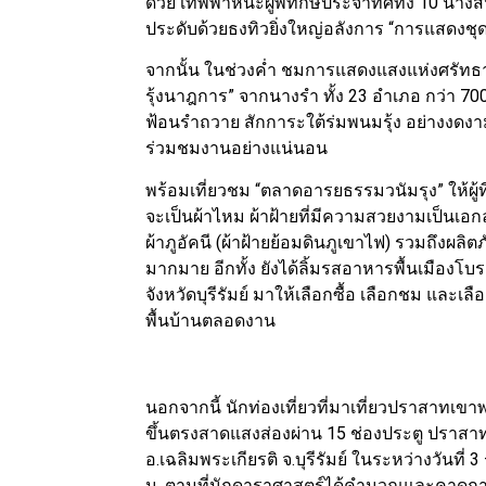
ด้วย เทพพาหนะผู้พิทักษ์ประจำทิศทั้ง 10 นา
ประดับด้วยธงทิวยิ่งใหญ่อลังการ “การแสดงชุด 
จากนั้น ในช่วงค่ำ ชมการแสดงแสงแห่งศรัท
รุ้งนาฎการ” จากนางรำ ทั้ง 23 อำเภอ กว่า 7
ฟ้อนรำถวาย สักการะใต้ร่มพนมรุ้ง อย่างงดงา
ร่วมชมงานอย่างแน่นอน
พร้อมเที่ยวชม “ตลาดอารยธรรมวนัมรุง” ให้ผู้ท
จะเป็นผ้าไหม ผ้าฝ้ายที่มีความสวยงามเป็นเอกล
ผ้าภูอัคนี (ผ้าฝ้ายย้อมดินภูเขาไฟ) รวมถึงผลิ
มากมาย อีกทั้ง ยังได้ลิ้มรสอาหารพื้นเมือง
จังหวัดบุรีรัมย์ มาให้เลือกซื้อ เลือกชม แล
พื้นบ้านตลอดงาน
นอกจากนี้ นักท่องเที่ยวที่มาเที่ยวปราสาทเขาพ
ขึ้นตรงสาดแสงส่องผ่าน 15 ช่องประตู ปราสาท
อ.เฉลิมพระเกียรติ จ.บุรีรัมย์ ในระหว่างวันที
น. ตามที่นักดาราศาสตร์ได้คำนวณและคาดการณ