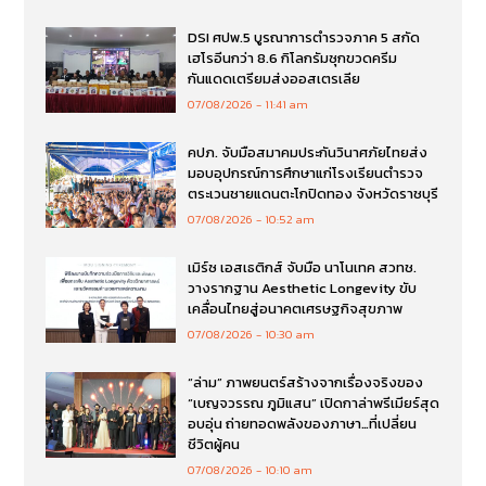
DSI ศปพ.5 บูรณาการตำรวจภาค 5 สกัด
เฮโรอีนกว่า 8.6 กิโลกรัมซุกขวดครีม
กันแดดเตรียมส่งออสเตรเลีย
07/08/2026
11:41 am
คปภ. จับมือสมาคมประกันวินาศภัยไทยส่ง
มอบอุปกรณ์การศึกษาแก่โรงเรียนตำรวจ
ตระเวนชายแดนตะโกปิดทอง จังหวัดราชบุรี
07/08/2026
10:52 am
เมิร์ซ เอสเธติกส์ จับมือ นาโนเทค สวทช.
วางรากฐาน Aesthetic Longevity ขับ
เคลื่อนไทยสู่อนาคตเศรษฐกิจสุขภาพ
07/08/2026
10:30 am
“ล่าม” ภาพยนตร์สร้างจากเรื่องจริงของ
“เบญจวรรณ ภูมิแสน” เปิดกาล่าพรีเมียร์สุด
อบอุ่น ถ่ายทอดพลังของภาษา…ที่เปลี่ยน
ชีวิตผู้คน
07/08/2026
10:10 am