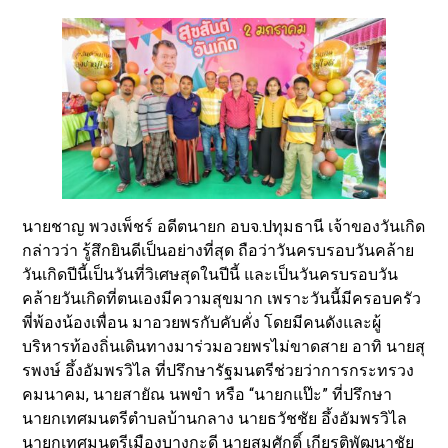
นายชาญ พวงเพ็ชร์ อดีตนายก อบจ.ปทุมธานี เจ้าของวันเกิด
กล่าวว่า รู้สึกยินดีเป็นอย่างที่สุด ถือว่าวันครบรอบวันคล้าย
วันเกิดปีนี้เป็นวันที่วิเศษสุดในปีนี้ และเป็นวันครบรอบวัน
คล้ายวันเกิดที่ตนเองมีความสุขมาก เพราะวันนี้มีครอบครัว
พี่พ้องน้องเพื่อน มาอวยพรกับคับคั่ง โดยมีคนดังและผู้
บริหารท้องถิ่นเดินทางมาร่วมอวยพรไม่ขาดสาย อาทิ นายสุ
รพงษ์ อึ้งอัมพรวิไล ที่ปรึกษารัฐมนตรีช่วยว่าการกระทรวง
คมนาคม, นายสายัณ นพขำ หรือ “นายกแป๊ะ” ที่ปรึกษา
นายกเทศมนตรีตำบลบ้านกลาง นายธวัชชัย อึ้งอัมพรวิไล
นายกเทศมนตรีเมืองบางกะดี นายสมศักดิ์ เกียรติพัฒนาชัย