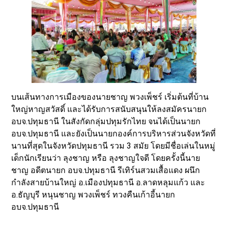
บนเส้นทางการเมืองของนายชาญ พวงเพ็ชร์ เริ่มต้นที่บ้าน
ใหญ่หาญสวัสดิ์ และได้รับการสนับสนุนให้ลงสมัครนายก
อบจ.ปทุมธานี ในสังกัดกลุ่มปทุมรักไทย จนได้เป็นนายก
อบจ.ปทุมธานี และยังเป็นนายกองค์การบริหารส่วนจังหวัดที่
นานที่สุดในจังหวัดปทุมธานี รวม 3 สมัย โดยมีชื่อเล่นในหมู่
เด็กนักเรียนว่า ลุงชาญ หรือ ลุงชาญใจดี โดยครั้งนี้นาย
ชาญ อดีตนายก อบจ.ปทุมธานี รีเทิร์นสวมเสื้อแดง ผนึก
กำลังสายบ้านใหญ่ อ.เมืองปทุมธานี อ.ลาดหลุมแก้ว และ
อ.ธัญบุรี หนุนชาญ พวงเพ็ชร์ ทวงคืนเก้าอี้นายก
อบจ.ปทุมธานี