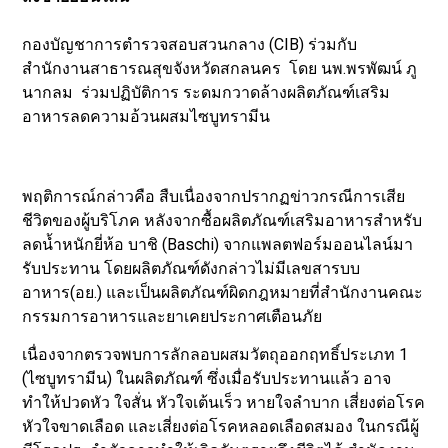
กองบัญชาการตำรวจสอบสวนกลาง (CIB) ร่วมกับ
สำนักงานสาธารณสุขจังหวัดสกลนคร โดย นพ.พรพัฒน์ ภู
นากลม ร่วมปฏิบัติการ ระดมกวาดล้างผลิตภัณฑ์เสริม
อาหารลดความอ้วนผสมไซบูทรามีน
พฤติการณ์กล่าวคือ สืบเนื่องจากปรากฏข่าวกรณีการเสีย
ชีวิตของผู้บริโภค หลังจากซื้อผลิตภัณฑ์เสริมอาหารสำหรับ
ลดน้ำหนักยี่ห้อ บาชิ (Baschi) จากแพลตฟอร์มออนไลน์มา
รับประทาน โดยผลิตภัณฑ์ดังกล่าวไม่มีเลขสารบบ
อาหาร(อย.) และเป็นผลิตภัณฑ์ผิดกฎหมายที่สำนักงานคณะ
กรรมการอาหารและยาเคยประกาศเตือนภัย
เนื่องจากตรวจพบการลักลอบผสมวัตถุออกฤทธิ์ประเภท 1
(ไซบูทรามีน) ในผลิตภัณฑ์ ซึ่งเมื่อรับประทานแล้ว อาจ
ทำให้ปวดหัว ใจสั่น หัวใจเต้นเร็ว หายใจลำบาก เสี่ยงต่อโรค
หัวใจขาดเลือด และเสี่ยงต่อโรคหลอดเลือดสมอง ในกรณีผู้