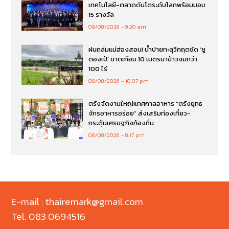
เทคโนโลยี-ตลาดดันโตระดับโลกพร้อมมอบ
15 รางวัล
09/08/2026
9:20 am
ฝนถล่มแม่ฮ่องสอน! น้ำปายทะลุวิกฤตซัด ‘ซู
ตองเป้’ ขาดเกือบ 10 เมตรนาข้าวจมกว่า
100 ไร่
08/08/2026
10:07 pm
ตรังจัดงานใหญ่!เทศกาลอาหาร “ตรังยุทธ
จักรอาหารอร่อย” ส่งเสริมท่องเที่ยว-
กระตุ้นเศรษฐกิจท้องถิ่น
08/08/2026
8:17 pm
E-mail : thairemark@gmail.com
Tel. 083 0694516