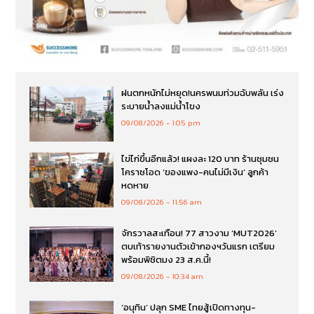
ฝนตกหนักไม่หยุด!นครพนมท่วมฉับพลัน เร่ง
ระบายน้ำลงแม่น้ำโขง
09/08/2026
1:05 pm
ไข่ไก่ขึ้นอีกแล้ว! แผงละ 120 บาท ร้านชุมชน
โคราชโอด ‘ของแพง-คนไม่มีเงิน’ ลูกค้า
หดหาย
09/08/2026
11:56 am
จักรวาลสะเทือน! 77 สาวงาม ‘MUT2026’
ตบเท้ารายงานตัวเข้ากองฯวันแรก เตรียม
พร้อมพิชิตมง 23 ส.ค.นี้!
09/08/2026
10:34 am
‘อนุทิน’ ปลุก SME ไทยสู้เปิดทางทุน-