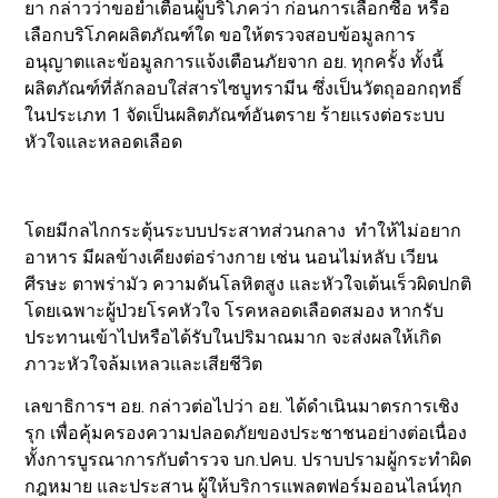
ยา กล่าวว่าขอย้ำเตือนผู้บริโภคว่า ก่อนการเลือกซื้อ หรือ
เลือกบริโภคผลิตภัณฑ์ใด ขอให้ตรวจสอบข้อมูลการ
อนุญาตและข้อมูลการแจ้งเตือนภัยจาก อย. ทุกครั้ง ทั้งนี้
ผลิตภัณฑ์ที่ลักลอบใส่สารไซบูทรามีน ซึ่งเป็นวัตถุออกฤทธิ์
ในประเภท 1 จัดเป็นผลิตภัณฑ์อันตราย ร้ายแรงต่อระบบ
หัวใจและหลอดเลือด
โดยมีกลไกกระตุ้นระบบประสาทส่วนกลาง ทำให้ไม่อยาก
อาหาร มีผลข้างเคียงต่อร่างกาย เช่น นอนไม่หลับ เวียน
ศีรษะ ตาพร่ามัว ความดันโลหิตสูง และหัวใจเต้นเร็วผิดปกติ
โดยเฉพาะผู้ป่วยโรคหัวใจ โรคหลอดเลือดสมอง หากรับ
ประทานเข้าไปหรือได้รับในปริมาณมาก จะส่งผลให้เกิด
ภาวะหัวใจล้มเหลวและเสียชีวิต
เลขาธิการฯ อย. กล่าวต่อไปว่า อย. ได้ดำเนินมาตรการเชิง
รุก เพื่อคุ้มครองความปลอดภัยของประชาชนอย่างต่อเนื่อง
ทั้งการบูรณาการกับตำรวจ บก.ปคบ. ปราบปรามผู้กระทำผิด
กฎหมาย และประสาน ผู้ให้บริการแพลตฟอร์มออนไลน์ทุก