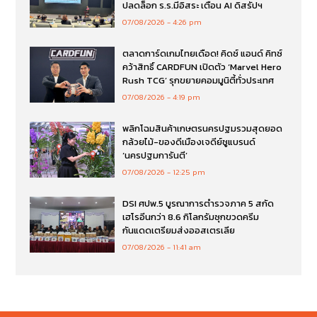
ปลดล็อก ร.ร.มีอิสระ เตือน AI ดิสรัปฯ
07/08/2026
4:26 pm
ตลาดการ์ดเกมไทยเดือด! คิดซ์ แอนด์ คิทซ์
คว้าสิทธิ์ CARDFUN เปิดตัว ‘Marvel Hero
Rush TCG’ รุกขยายคอมมูนิตี้ทั่วประเทศ
07/08/2026
4:19 pm
พลิกโฉมสินค้าเกษตรนครปฐมรวมสุดยอด
กล้วยไม้-ของดีเมืองเจดีย์ชูแบรนด์
‘นครปฐมการันตี’
07/08/2026
12:25 pm
DSI ศปพ.5 บูรณาการตำรวจภาค 5 สกัด
เฮโรอีนกว่า 8.6 กิโลกรัมซุกขวดครีม
กันแดดเตรียมส่งออสเตรเลีย
07/08/2026
11:41 am