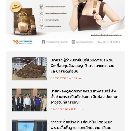
เอาจริง!ผู้ว่าฯปราจีนบุรีสั่งปิดตายรง.ขยะ
พิษเถื่อนทุนจีนลอบรุกป่าสงวนฯแควระบบ
และป่าสียัดเกือบปี
08/08/2026
6:39 am
นายกฯลงดูจุดกราดยิงร.ร.เทพศิรินทร์ สั่ง
ตั้งด่านตรวจปืนทั่วประเทศ ปิดช่อง ปชช.พก
อาวุธในที่สาธารณะ
07/08/2026
8:18 pm
“ภาวิช” จี้ยกร่าง กม.ศึกษาใหม่ ต้องแยก
พ.ร.บ.ขั้นพื้นฐานฯ ยกเลิกประถม-มัธยม