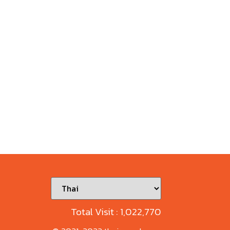
Total Visit :
1,022,770