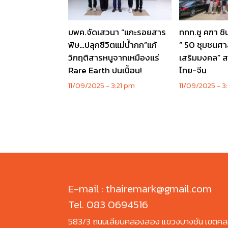
บพค.จัดเสวนา “แกะรอยสาร
ททท.ชู คฑา ชิ
พิษ…ปลุกชีวิตแม่น้ำกก”แก้
” 50 ชุมชนศาล
วิกฤติสารหนูจากเหมืองแร่
เสริมมงคล” ส
Rare Earth ปนเปื้อน!
ไทย-จีน
11/09/2025
3:21 pm
11/09/2025
3
E-mail : thairemark@gmail.com
Tel. 083 0694516
583/3 ถนนเลียบคลองสอง แขวงบางชัน เขตคล