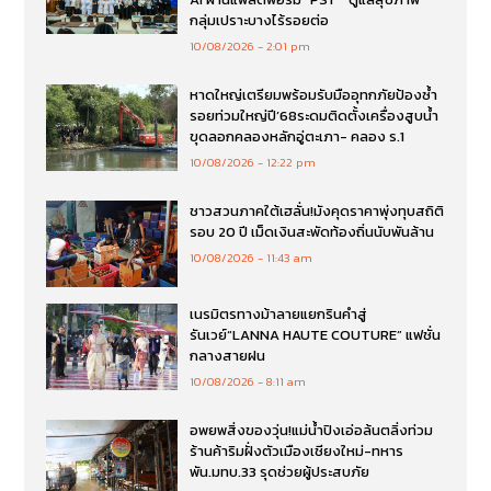
กลุ่มเปราะบางไร้รอยต่อ
10/08/2026
2:01 pm
หาดใหญ่เตรียมพร้อมรับมืออุทกภัยป้องซ้ำ
รอยท่วมใหญ่ปี’68ระดมติดตั้งเครื่องสูบน้ำ
ขุดลอกคลองหลักอู่ตะเภา- คลอง ร.1
10/08/2026
12:22 pm
ชาวสวนภาคใต้เฮลั่น!มังคุดราคาพุ่งทุบสถิติ
รอบ 20 ปี เม็ดเงินสะพัดท้องถิ่นนับพันล้าน
10/08/2026
11:43 am
เนรมิตรทางม้าลายแยกรินคำสู่
รันเวย์“LANNA HAUTE COUTURE” แฟชั่น
กลางสายฝน
10/08/2026
8:11 am
อพยพสิ่งของวุ่น!แม่น้ำปิงเอ่อล้นตลิ่งท่วม
ร้านค้าริมฝั่งตัวเมืองเชียงใหม่-ทหาร
พัน.มทบ.33 รุดช่วยผู้ประสบภัย