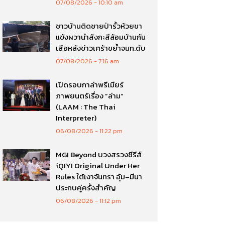
07/08/2026
10:10 am
ชาวบ้านติดชายป่ารั้วห้วยขา
แข้งผวานำสังกะสีล้อมบ้านกัน
เสือหลังข่าวเศร้าขย้ำจนท.ดับ
07/08/2026
7:16 am
เปิดรอบกาล่าพรีเมียร์
ภาพยนตร์เรื่อง ”ล่าม“
(LAAM : The Thai
Interpreter)
06/08/2026
11:22 pm
MGI Beyond บวงสรวงซีรีส์
iQIYI Original Under Her
Rules ใต้เงาจันทรา อุ้ม–มีนา
ประกบคู่ครั้งสำคัญ
06/08/2026
11:12 pm