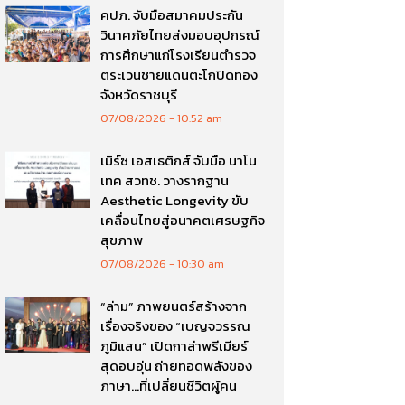
คปภ. จับมือสมาคมประกัน
วินาศภัยไทยส่งมอบอุปกรณ์
การศึกษาแก่โรงเรียนตำรวจ
ตระเวนชายแดนตะโกปิดทอง
จังหวัดราชบุรี
07/08/2026
10:52 am
เมิร์ซ เอสเธติกส์ จับมือ นาโน
เทค สวทช. วางรากฐาน
Aesthetic Longevity ขับ
เคลื่อนไทยสู่อนาคตเศรษฐกิจ
สุขภาพ
07/08/2026
10:30 am
“ล่าม” ภาพยนตร์สร้างจาก
เรื่องจริงของ “เบญจวรรณ
ภูมิแสน” เปิดกาล่าพรีเมียร์
สุดอบอุ่น ถ่ายทอดพลังของ
ภาษา…ที่เปลี่ยนชีวิตผู้คน