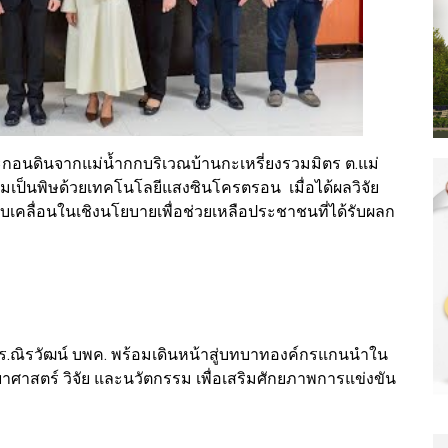
ละตะกอนดินจากแม่น้ำกกบริเวณบ้านกะเหรี่ยงรวมมิตร ต.แม่
วามเป็นพิษด้วยเทคโนโลยีแสงซินโครตรอน เมื่อได้ผลวิจัย
คลื่อนในเชิงนโยบายเพื่อช่วยเหลือประชาชนที่ได้รับผลก
ดร.ณิรวัฒน์ บพค. พร้อมเดินหน้าสู่บทบาทองค์กรแกนนำใน
ศาสตร์ วิจัย และนวัตกรรม เพื่อเสริมศักยภาพการแข่งขัน