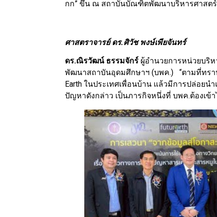
กก” ขึ้น ณ สถาบันบัณฑิตพัฒนาบริหารศาสตร์ (นิ
ศาสตราจารย์ ดร.ศิวัช พงษ์เพียจันทร์
ดร.ณิรวัฒน์ ธรรมจักร์
ผู้อำนวยการหน่วยบริ
พัฒนาสถาบันอุดมศึกษาฯ (บพค.) “ตามที่ทราบก
Earth ในประเทศเพื่อนบ้าน แล้วมีการปล่อยนำ
ปัญหาดังกล่าว เป็นภารกิจหนึ่งที่ บพค.ต้องเ