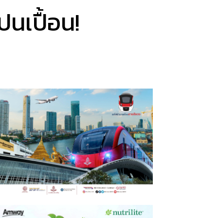
นเปื้อน!