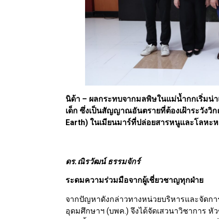
นิด้า – ผลกระทบจากมลพิษในแม่น้ำกกเริ่มน่
เด็ก ซึ่งเป็นสัญญาณอันตรายที่ต้องเฝ้าระวังว
Earth) ในเมียนมาร์ที่ปล่อยสารหนูและโลหะหนัก
ดร.ณิรวัฒน์ ธรรมจักร์
ระดมความร่วมมือจากผู้เชี่ยวชาญทุกฝ่าย
จากปัญหาดังกล่าวทางหน่วยบริหารและจัดก
อุดมศึกษาฯ (บพค.) จึงได้จัดเสวนาวิชาการ หั