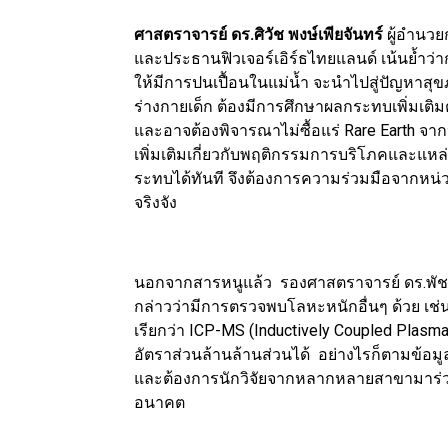
ศาสตราจารย์ ดร.ศิวัช พงษ์เพียจันทร์
ผู้อำนวย
และประธานฟิวเจอร์เอิร์ธไทยแลนด์ เน้นย้ำว่
ให้มีการปนเปื้อนในแม่น้ำ จะนำไปสู่ปัญหาส
ร่างกายเด็ก ต้องมีการศึกษาผลกระทบเพิ่มเติ
และอาจต้องพิจารณาไม่ซื้อแร่ Rare Earth จ
เพิ่มเติมเกี่ยวกับพฤติกรรมการบริโภคและแหล่ง
ระทบได้ทันที จึงต้องการความร่วมมือจากหน
จริงจัง
นอกจากสารหนูแล้ว รองศาสตราจารย์ ดร.พัชรี
กล่าวว่ามีการตรวจพบโลหะหนักอื่นๆ ด้วย เช่น 
เรียกว่า ICP-MS (Inductively Coupled Plasm
อัตราส่วนล้านล้านส่วนได้ อย่างไรก็ตามข้อมูลท
และต้องการนักวิจัยจากหลากหลายสาขามาร่วม
อนาคต