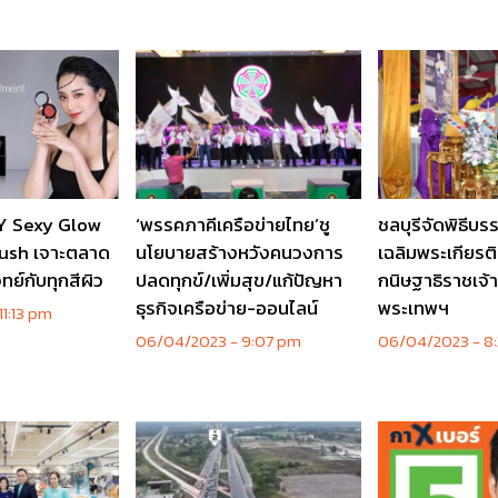
ZY Sexy Glow
‘พรรคภาคีเครือข่ายไทย’ชู
ชลบุรีจัดพิธี
ush เจาะตลาด
นโยบายสร้างหวังคนวงการ
เฉลิมพระเกียรต
ย์กับทุกสีผิว
ปลดทุกข์/เพิ่มสุข/แก้ปัญหา
กนิษฐาธิราชเจ้
ธุรกิจเครือข่าย-ออนไลน์
พระเทพฯ
11:13 pm
06/04/2023
9:07 pm
06/04/2023
8