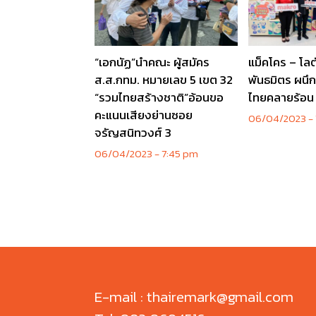
“เอกนัฏ”นำคณะ ผู้สมัคร
แม็คโคร – โลต
ส.ส.กทม. หมายเลข 5 เขต 32
พันธมิตร ผนึ
“รวมไทยสร้างชาติ”อ้อนขอ
ไทยคลายร้อน
คะแนนเสียงย่านซอย
06/04/2023
จรัญสนิทวงศ์ 3
06/04/2023
7:45 pm
E-mail : thairemark@gmail.com