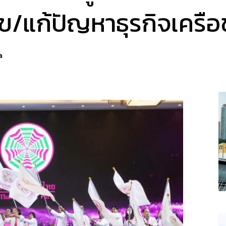
ุข/แก้ปัญหาธุรกิจเครื
a