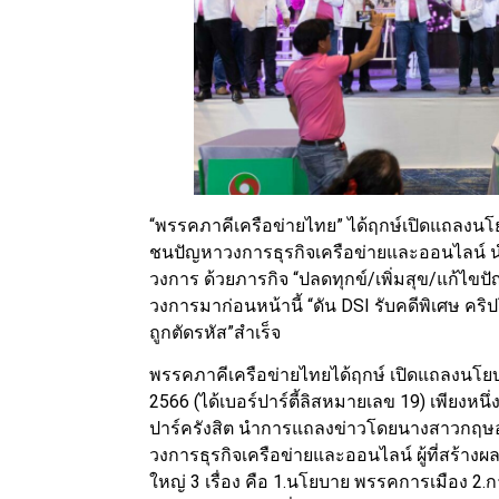
“พรรคภาคีเครือข่ายไทย” ได้ฤกษ์เปิดแถลงนโย
ชนปัญหาวงการธุรกิจเครือข่ายและออนไลน์ นำท
วงการ ด้วยภารกิจ “ปลดทุกข์/เพิ่มสุข/แก้ไขปั
วงการมาก่อนหน้านี้ “ดัน DSI รับคดีพิเศษ ค
ถูกตัดรหัส”สำเร็จ
พรรคภาคีเครือข่ายไทยได้ฤกษ์ เปิดแถลงนโยบาย
2566 (ได้เบอร์ปาร์ตี้ลิสหมายเลข 19) เพียงหนึ
ปาร์ครังสิต นำการแถลงข่าวโดยนางสาวกฤษอนง
วงการธุรกิจเครือข่ายและออนไลน์ ผู้ที่สร้าง
ใหญ่ 3 เรื่อง คือ 1.นโยบาย พรรคการเมือง 2.