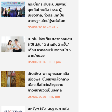
กระบี่ยกระดับระบบแพทย์
ฉุกเฉินไทยดึง 1,650 ผู้
เชี่ยวชาญทั่วประเทศปั้น
มาตรฐานใหม่สู่ระดับโลก
05/08/2026
11:47 pm
เปิดใหม่จัดเต็ม! สลากออมสิน
5 ปีได้ลุ้น 10 ล้านถึง 2 ครั้ง/
เดือน ฝากครบรับดอกเบี้ย 5
บาท/หน่วย
05/08/2026
11:32 pm
อัญเชิญ ‘พระพุทธมงคลมิ่ง
เมืองพล’ ขึ้นหอพระใจกลาง
เมืองเชื่อไหว้แล้วรุ่งงาน
ก้าวหน้าชีวิตเป็นมงคล
05/08/2026
11:12 pm
สหรัฐฯ ใช้มาตรฐานภายใน