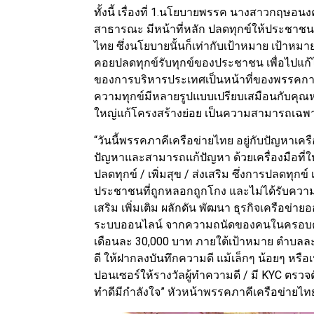
ทั้งนี้ เรื่องที่ 1.นโยบายพรรค นางสาวกฤษอน
สาธารณะ มีหน้าที่หลัก ปลดทุกข์ให้ประชาชน ป
ไทย ซึ่งนโยบายนั้นก็เท่ากับเป้าหมาย เป้าหม
คอยปลดทุกข์รับทุกข์ของประชาชน เพื่อไปแก้
ของการบริหารประเทศเป็นหน้าที่ของพรรคการเ
ความทุกข์มีหลายรูปแบบเปรียบเสมือนกับคุณ
ใหญ่แก้โครงสร้างย่อย เป็นความสามารถเฉ
“วันนี้พรรคภาคีเครือข่ายไทย อยู่กับปัญหาเ
ปัญหาและสามารถแก้ปัญหา ด้วยเครื่องมือที่ให
ปลดทุกข์ / เพิ่มสุข / ส่งเสริม ซึ่งการปลดทุกข์
ประชาชนที่ถูกหลอกถูกโกง และไม่ได้รับความ
เสริม เพิ่มเติม ผลักดัน พัฒนา ธุรกิจเครือข่
ระบบออนไลน์ จากความถนัดของคนในครอบครัว 
เดือนละ 30,000 บาท ภายใต้เป้าหมาย ตำบลละ
ดี ให้ฝากลงบันทึกความดี แม้เล็กๆ น้อยๆ หรือ
ปอนเซอร์ให้รางวัลผู้ทำความดี / มี KYC ตร
ทำดีมีกำลังใจ” หัวหน้าพรรคภาคีเครือข่ายไท