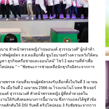
บาย หัวหน้าพรรคหญิง“กฤษอนงค์ สุวรรณวงศ์” ผู้กล้าท้า
ัพผู้สมัคร ส.ส.ลงเลือกตั้ง ชูนโยบายสร้างความหวังให้คน
ญหา ธุรกิจเครือข่ายและออนไลน์” โชว์ 2 ผลงานที่ทำเพื่อ
ริปโตปลอม ” – “ชัยชนะการช่วยเหลือนักธุรกิจอิสระจากการ
พรรค ก่อนที่จะขนผู้สมัครลงรับเลือกตั้งในวันที่ 3 เมายน
่งวัน เมื่อวันที่ 2 เมษายน 2566 ณ โรงแรมโนโวเทล ฟิวเจอร์
ค์ สุวรรณวงศ์ หัวหน้าพรรคหญิง ผู้ที่คล่ำหวอดใน
ผลงานให้กับสังคมคนวงการนี้มานาน ซึ่งการแถลงได้ชูหัวข้อ
การผลักดันให้ DSI รับคดี คริปโตปลอม 3.รับชัยชนะจากการ