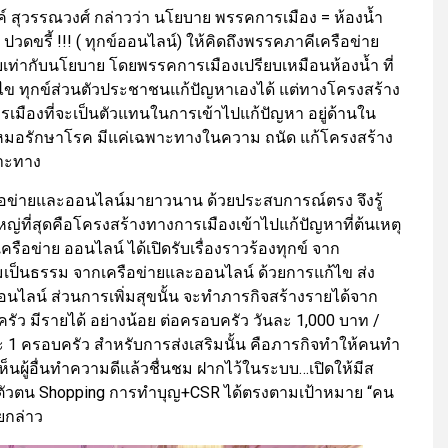
งค์ สุวรรณวงศ์ กล่าวว่า นโยบาย พรรคการเมือง = ห้องน้ำ
วดขรี้ !!! ( ทุกข์ออนไลน์) ให้คิดถึงพรรคภาคีเครือข่าย
ายเท่ากับนโยบาย โดยพรรคการเมืองเปรียบเหมือนห้องน้ำ ที่
ไข ทุกข์ส่วนตัวประชาชนแก้ปัญหาเองได้ แต่ทางโครงสร้าง
มืองที่จะเป็นตัวแทนในการเข้าไปแก้ปัญหา อยู่ด้านใน
หมอรักษาโรค มีแค่เฉพาะทางในความ ถนัด แก้โครงสร้าง
พาะทาง
ครือข่ายและออนไลน์มายาวนาน ด้วยประสบการณ์ตรง จึงรู้
ญ่ที่สุดคือโครงสร้างทางการเมืองเข้าไปแก้ปัญหาที่ต้นเหตุ
 เครือข่าย ออนไลน์ ได้เปิดรับเรื่องราวร้องทุกข์ จาก
เป็นธรรม จากเครือข่ายและออนไลน์ ด้วยการแก้ไข ส่ง
ายออนไลน์ ส่วนการเพิ่มสุขนั้น จะทำภารกิจสร้างรายได้จาก
มีรายได้ อย่างน้อย ต่อครอบครัว วันละ 1,000 บาท /
 1 ครอบครัว สำหรับการส่งเสริมนั้น คือภารกิจทำให้คนทำ
เห็นผู้อื่นทำความดีแล้วชื่นชม ฝากไว้ในระบบ…เปิดให้มีส
วจตัวตน Shopping การทำบุญ+CSR ได้ตรงตามเป้าหมาย “คน
ยกล่าว