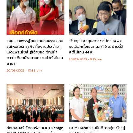
‘เจน – ณพรรฐ์ศมน ถนอมธรรม’ คน
“วิษณุ” แจงยุบสภา กาบัตร 14 พ.ค.
รุ่นใหม่ใจรักธุรกิจ ทิ้งงานประจำมา
งบเลือกตั้งเขตคนละ 1.9 ล. ปาร์ตี้ลิ
เปิดแฟรนไชส์ สู่เจ้าของ “ร้านห้า
สต์ไม่เกิน 44 ล.
ดาว” เดินหน้าขยายความสำเร็จใน 8
20/03/2023
9:15 pm
สาขา
20/03/2023
10:35 pm
ซัคเซสมอร์ จัดคอร์ส BODi Design
EXIM BANK ร่วมยินดี ‘คอหุ้น’ ก้าวสู่