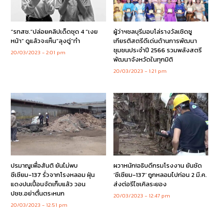
“รทสช.”ปล่อยคลิปเด็ดชุด 4 “เงย
ผู้ว่าฯชลบุรีมอบโล่รางวัลเชิดชู
หน้า” ดูแล้วจะเห็น”ลุงตู่”ทำ
เกียรติสตรีดีเด่นด้านการพัฒนา
ชุมชนประจำปี 2566 รวมพลังสตรี
20/03/2023
2:01 pm
พัฒนาจังหวัดในทุกมิติ
20/03/2023
1:21 pm
ปรมาณูเพื่อสันติ ยันไม่พบ
ผวาหนัก!อธิบดีกรมโรงงาน ยันชัด
ซีเซียม-137 รั่วจากโรงหลอม ฝุ่น
‘ซีเซียม-137’ ถูกหลอมไปก่อน 2 มี.ค.
แดงปนเปื้อนจัดเก็บแล้ว วอน
ส่งต่อรีไซเคิลระยอง
ปชช.อย่าตื่นตระหนก
20/03/2023
12:47 pm
20/03/2023
12:51 pm