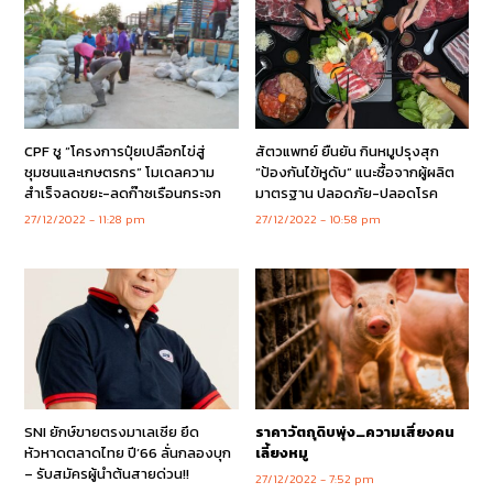
CPF ชู “โครงการปุ๋ยเปลือกไข่สู่
สัตวแพทย์ ยืนยัน กินหมูปรุงสุก
ชุมชนและเกษตรกร” โมเดลความ
“ป้องกันไข้หูดับ” แนะซื้อจากผู้ผลิต
สำเร็จลดขยะ-ลดก๊าซเรือนกระจก
มาตรฐาน ปลอดภัย-ปลอดโรค
27/12/2022
11:28 pm
27/12/2022
10:58 pm
SNI ยักษ์ขายตรงมาเลเซีย ยึด
ราคาวัตถุดิบพุ่ง…ความเสี่ยงคน
หัวหาดตลาดไทย ปี’66 ลั่นกลองบุก
เลี้ยงหมู
– รับสมัครผู้นำต้นสายด่วน!!
27/12/2022
7:52 pm