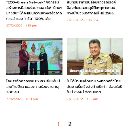
“ECO-Green Network” กิจกรรม
สมุทรปราการปล่อยแถวรณรงค์
สร้างการมีส่วนร่วม กนอ.ดัน! “นิคมฯ
ป้องกันและลดอุบัติเหตุทางถนน-
บางชัน” ได้คะแนนความพึงพอใจจาก
ทางน้ำช่วงเทศกาลปีใหม่ 2566
การสำรวจ “ทริส” 100% เต็ม
27/12/2022
1:05 pm
27/12/2022
1:58 pm
ไอยราจัดกิจกรรม EXPO เชียงใหม่
ไม่ได้ห้าม!ปลัดมท.แจงทุกทิศทั่วไทย
ส่งท้ายปีความฮอต คนร่วมงานทะลุ
จัดงานรื่นเริงส่งท้ายปีเก่า-ต้อนรับปี
300 คน
ใหม่ 2566 ได้ตามปกติ
27/12/2022
12:13 pm
27/12/2022
9:55 am
1
2