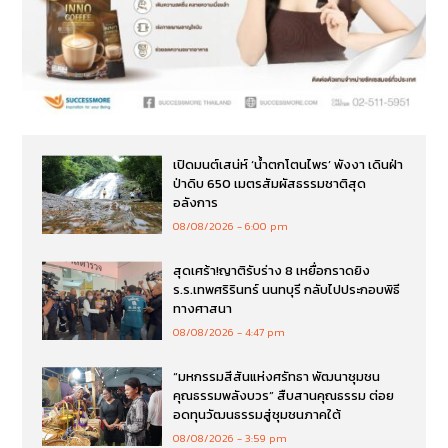
เปิดมนต์เสน่ห์ ‘น้ำตกโตนไพร’ พังงา เดินฝ่า
ป่าดิบ 650 เมตรสัมผัสธรรมชาติสุด
อลังการ
08/08/2026
6:00 pm
สุดเศร้า!ญาติรับร่าง 8 เหยื่อกราดยิง
ร.ร.เทพศริรินทร์ นนทบุรี กลับไปประกอบพิธี
ทางศาสนา
08/08/2026
4:47 pm
“มหกรรมสีสันแห่งศรัทธา พัฒนาชุมชน
คุณธรรมพลังบวร” สืบสานคุณธรรม ต่อย
อดทุนวัฒนธรรมสู่ชุมชนภาคใต้
08/08/2026
3:59 pm