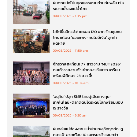
ฝนตกหนักไม่หยุด!นครพนมท่วมฉับพลัน เร่ง
ระบายน้ำลงแม่น้ำโขง
09/08/2026
1:05 pm
ไข่ไก่ขึ้นอีกแล้ว! แผงละ 120 บาท ร้านชุมชน
โคราชโอด ‘ของแพง-คนไม่มีเงิน’ ลูกค้า
หดหาย
09/08/2026
11:56 am
จักรวาลสะเทือน! 77 สาวงาม ‘MUT2026’
ตบเท้ารายงานตัวเข้ากองฯวันแรก เตรียม
พร้อมพิชิตมง 23 ส.ค.นี้!
09/08/2026
10:34 am
‘อนุทิน’ ปลุก SME ไทยสู้เปิดทางทุน-
เทคโนโลยี-ตลาดดันโตระดับโลกพร้อมมอบ
15 รางวัล
09/08/2026
9:20 am
ฝนถล่มแม่ฮ่องสอน! น้ำปายทะลุวิกฤตซัด ‘ซู
ตองเป้’ ขาดเกือบ 10 เมตรนาข้าวจมกว่า