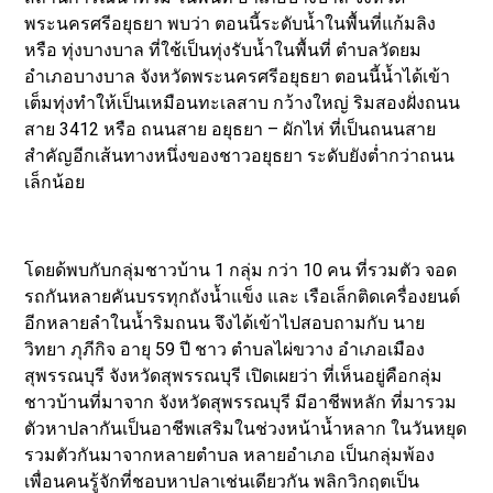
พระนครศรีอยุธยา พบว่า ตอนนี้ระดับน้ำในพื้นที่แก้มลิง
หรือ ทุ่งบางบาล ที่ใช้เป็นทุ่งรับน้ำในพื้นที่ ตำบลวัดยม
อำเภอบางบาล จังหวัดพระนครศรีอยุธยา ตอนนี้น้ำได้เข้า
เต็มทุ่งทำให้เป็นเหมือนทะเลสาบ กว้างใหญ่ ริมสองฝั่งถนน
สาย 3412 หรือ ถนนสาย อยุธยา – ผักไห่ ที่เป็นถนนสาย
สำคัญอีกเส้นทางหนึ่งของชาวอยุธยา ระดับยังต่ำกว่าถนน
เล็กน้อย
โดยด้พบกับกลุ่มชาวบ้าน 1 กลุ่ม กว่า 10 คน ที่รวมตัว จอด
รถกันหลายคันบรรทุกถังน้ำแข็ง และ เรือเล็กติดเครื่องยนต์
อีกหลายลำในน้ำริมถนน จึงได้เข้าไปสอบถามกับ นาย
วิทยา ภุภีกิจ อายุ 59 ปี ชาว ตำบลไผ่ขวาง อำเภอเมือง
สุพรรณบุรี จังหวัดสุพรรณบุรี เปิดเผยว่า ที่เห็นอยู่คือกลุ่ม
ชาวบ้านที่มาจาก จังหวัดสุพรรณบุรี มีอาชีพหลัก ที่มารวม
ตัวหาปลากันเป็นอาชีพเสริมในช่วงหน้าน้ำหลาก ในวันหยุด
รวมตัวกันมาจากหลายตำบล หลายอำเภอ เป็นกลุ่มพ้อง
เพื่อนคนรู้จักที่ชอบหาปลาเช่นเดียวกัน พลิกวิกฤตเป็น