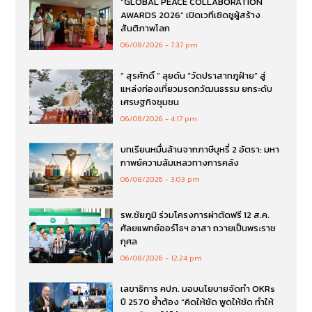
“GLOBAL PEACE COLLABORATION
AWARDS 2026” เปิดเวทีเชิดชูผู้สร้าง
สันติภาพโลก
06/08/2026
7:37 pm
“ สุรศักดิ์ ” ลุยดัน “วัดปราสาทภูฝ้าย” สู่
แหล่งท่องเที่ยวมรดกวัฒนธรรม ยกระดับ
เศรษฐกิจชุมชน
06/08/2026
4:17 pm
บทเรียนหมื่นล้านจากภาษีบุหรี่ 2 อัตรา: มหา
กาพย์ความล้มเหลวทางการคลัง
06/08/2026
3:03 pm
รพ.ชัยภูมิ ร่วมโครงการผ่าตัดฟรี 12 ส.ค.
ศัลยแพทย์ออร์โธฯ อาสา ถวายเป็นพระราช
กุศล
06/08/2026
12:24 pm
เลขาธิการ คปภ. มอบนโยบายจัดทำ OKRs
ปี 2570 ย้ำต้อง “คิดให้ชัด พูดให้ชัด ทำให้