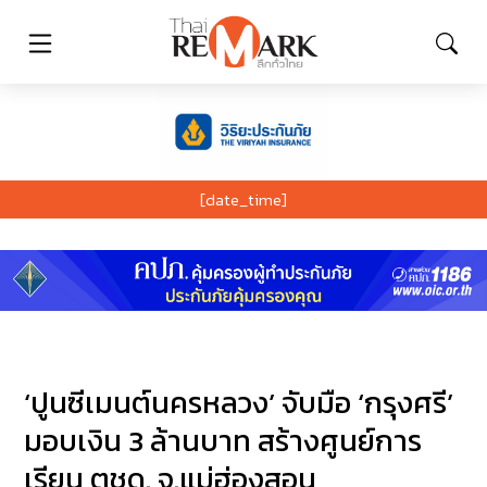
[date_time]
‘ปูนซีเมนต์นครหลวง’ จับมือ ‘กรุงศรี’
มอบเงิน 3 ล้านบาท สร้างศูนย์การ
เรียน ตชด. จ.แม่ฮ่องสอน