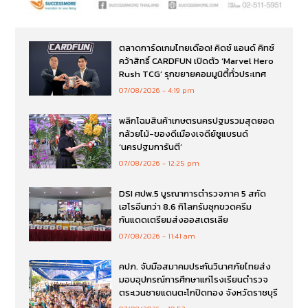
ตลาดการ์ดเกมไทยเดือด! คิดซ์ แอนด์ คิทซ์
คว้าสิทธิ์ CARDFUN เปิดตัว ‘Marvel Hero
Rush TCG’ รุกขยายคอมมูนิตี้ทั่วประเทศ
07/08/2026
4:19 pm
พลิกโฉมสินค้าเกษตรนครปฐมรวมสุดยอด
กล้วยไม้-ของดีเมืองเจดีย์ชูแบรนด์
‘นครปฐมการันตี’
07/08/2026
12:25 pm
DSI ศปพ.5 บูรณาการตำรวจภาค 5 สกัด
เฮโรอีนกว่า 8.6 กิโลกรัมซุกขวดครีม
กันแดดเตรียมส่งออสเตรเลีย
07/08/2026
11:41 am
คปภ. จับมือสมาคมประกันวินาศภัยไทยส่ง
มอบอุปกรณ์การศึกษาแก่โรงเรียนตำรวจ
ตระเวนชายแดนตะโกปิดทอง จังหวัดราชบุรี