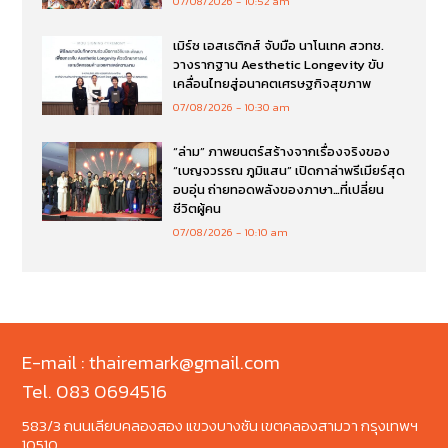
07/08/2026
10:52 am
เมิร์ซ เอสเธติกส์ จับมือ นาโนเทค สวทช.
วางรากฐาน Aesthetic Longevity ขับ
เคลื่อนไทยสู่อนาคตเศรษฐกิจสุขภาพ
07/08/2026
10:30 am
“ล่าม” ภาพยนตร์สร้างจากเรื่องจริงของ
“เบญจวรรณ ภูมิแสน” เปิดกาล่าพรีเมียร์สุด
อบอุ่น ถ่ายทอดพลังของภาษา…ที่เปลี่ยน
ชีวิตผู้คน
07/08/2026
10:10 am
E-mail : thairemark@gmail.com
Tel. 083 0694516
583/3 ถนนเลียบคลองสอง แขวงบางชัน เขตคลองสามวา กรุงเทพฯ
10510