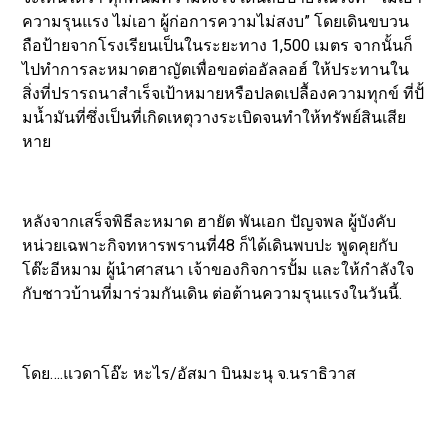
ความรุนแรง ไม่เอา ผู้ก่อการความไม่สงบ” โดยเดินขบวน
ถือป้ายจากโรงเรียนเป็นในระยะทาง 1,500 เมตร จากนั้นก็
ไปทำการละหมาดฮาญัตเพื่อขอต่ออัลลอฮ์ ให้ประทานใน
สิ่งที่ปรารถนาสำเร็จเป้าหมายหรือปลดเปลื้องความทุกข์ ที่ปั้
มน้ำมันที่ซึ่งเป็นที่เกิดเหตุวางระเบิดจนทำให้ทรัพย์สินเสีย
หาย
หลังจากเสร็จพิธีละหมาด ฮายัต พันเอก ปัญจพล ผู้บังคับ
หน่วยเฉพาะกิจทหารพรานที่48 ก็ได้เดินพบปะ พูดคุยกับ
โต๊ะอีหมาม ผู้นำศาสนา เจ้าของกิจการปั้ม และให้กำลังใจ
กับชาวบ้านที่มาร่วมกันเดิน ต่อต้านความรุนแรงในวันนี้.
โดย….แวดาโอ๊ะ หะไร/อัสมา บินมะนุ จ.นราธิวาส