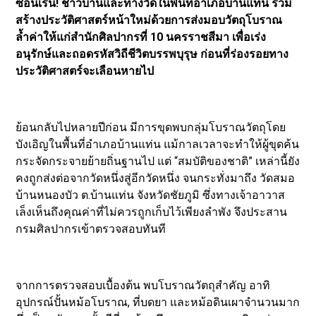
ซ่อนเร้น! ชาวบ้านและทางวัดในพื้นที่อำเภอบ้านแท่น ร่วม
สร้างประวัติศาสตร์หน้าใหม่ด้วยการส่งมอบวัตถุโบราณ
ล้ำค่าให้แก่สำนักศิลปากรที่ 10 นครราชสีมา เพื่อเร่ง
อนุรักษ์และถอดรหัสวิถีชีวิตบรรพบุรุษ ก่อนที่ร่องรอยทาง
ประวัติศาสตร์จะเลือนหายไป
ย้อนกลับไปหลายปีก่อน มีการขุดพบกลุ่มโบราณวัตถุโดย
บังเอิญในพื้นที่อำเภอบ้านแท่น แม้กาลเวลาจะทำให้ผู้ขุดค้น
กระจัดกระจายย้ายถิ่นฐานไป แต่ “สมบัติของชาติ” เหล่านี้ยัง
คงถูกส่งต่อจากวัดหนึ่งสู่อีกวัดหนึ่ง จนกระทั่งมาถึง วัดสมอ
บ้านหนองบัว ต.บ้านแท่น จังหวัดชัยภูมิ ซึ่งทางเจ้าอาวาส
เล็งเห็นถึงคุณค่าที่ไม่ควรถูกเก็บไว้เพียงลำพัง จึงประสาน
กรมศิลปากรเข้าตรวจสอบทันที
จากการตรวจสอบเบื้องต้น พบโบราณวัตถุสำคัญ อาทิ
อุปกรณ์ปั้นหม้อโบราณ, ที่บดยา และหม้อดินเผาจำนวนมาก