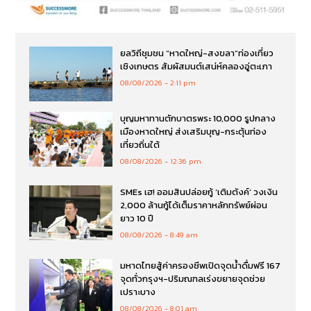
ยลวิถีชุมชน “หาดใหญ่-สงขลา”ท่องเที่ยว
เชิงเกษตร สัมผัสมนต์เสน่ห์คลองอู่ตะเภา
08/08/2026
2:11 pm
บุญมหาทานตักบาตรพระ 10,000 รูปกลาง
เมืองหาดใหญ่ ส่งเสริมบุญ-กระตุ้นท่อง
เที่ยวถิ่นใต้
08/08/2026
12:36 pm
SMEs เฮ! ออมสินปล่อยกู้ ‘เติมตังค์’ วงเงิน
2,000 ล้านกู้ได้เต็มราคาหลักทรัพย์ผ่อน
ยาว 10 ปี
08/08/2026
8:49 am
มหาดไทยสู้ค่าครองชีพเปิดจุดน้ำดื่มฟรี 167
จุดทั่วกรุงฯ-ปริมณฑลเร่งขยายจุดช่วย
เปราะบาง
08/08/2026
8:01 am