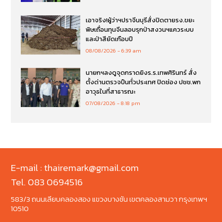
เอาจริง!ผู้ว่าฯปราจีนบุรีสั่งปิดตายรง.ขยะ
พิษเถื่อนทุนจีนลอบรุกป่าสงวนฯแควระบบ
และป่าสียัดเกือบปี
08/08/2026
6:39 am
นายกฯลงดูจุดกราดยิงร.ร.เทพศิรินทร์ สั่ง
ตั้งด่านตรวจปืนทั่วประเทศ ปิดช่อง ปชช.พก
อาวุธในที่สาธารณะ
07/08/2026
8:18 pm
E-mail : thairemark@gmail.com
Tel. 083 0694516
583/3 ถนนเลียบคลองสอง แขวงบางชัน เขตคลองสามวา กรุงเทพฯ
10510