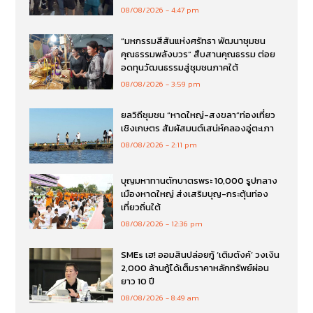
08/08/2026
4:47 pm
“มหกรรมสีสันแห่งศรัทธา พัฒนาชุมชน
คุณธรรมพลังบวร” สืบสานคุณธรรม ต่อย
อดทุนวัฒนธรรมสู่ชุมชนภาคใต้
08/08/2026
3:59 pm
ยลวิถีชุมชน “หาดใหญ่-สงขลา”ท่องเที่ยว
เชิงเกษตร สัมผัสมนต์เสน่ห์คลองอู่ตะเภา
08/08/2026
2:11 pm
บุญมหาทานตักบาตรพระ 10,000 รูปกลาง
เมืองหาดใหญ่ ส่งเสริมบุญ-กระตุ้นท่อง
เที่ยวถิ่นใต้
08/08/2026
12:36 pm
SMEs เฮ! ออมสินปล่อยกู้ ‘เติมตังค์’ วงเงิน
2,000 ล้านกู้ได้เต็มราคาหลักทรัพย์ผ่อน
ยาว 10 ปี
08/08/2026
8:49 am