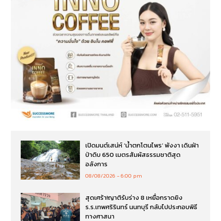
เปิดมนต์เสน่ห์ ‘น้ำตกโตนไพร’ พังงา เดินฝ่า
ป่าดิบ 650 เมตรสัมผัสธรรมชาติสุด
อลังการ
08/08/2026
6:00 pm
สุดเศร้า!ญาติรับร่าง 8 เหยื่อกราดยิง
ร.ร.เทพศริรินทร์ นนทบุรี กลับไปประกอบพิธี
ทางศาสนา