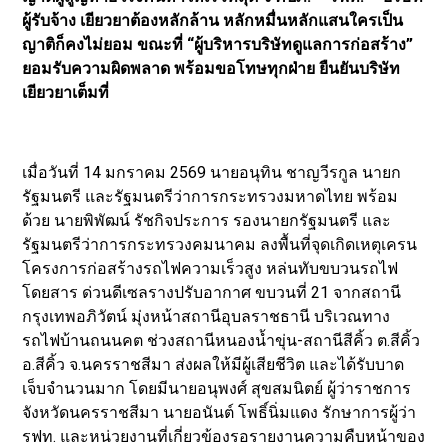
ผู้รับจ้าง เยียวยาต้องหลักล้าน หลักหมื่นหลักแสนใครเป็น
ญาติก็คงไม่ยอม ขณะที่ “ผู้บริหารบริษัทดูแลการก่อสร้าง”
ยอมรับความผิดพลาด พร้อมขอโทษทุกฝ่าย ยืนยันบริษัท
เยียวยาเต็มที่
เมื่อวันที่ 14 มกราคม 2569 นายอนุทิน ชาญวีรกูล นายก
รัฐมนตรี และรัฐมนตรีว่าการกระทรวงมหาดไทย พร้อม
ด้วย นายพิพัฒน์ รัชกิจประการ รองนายกรัฐมนตรี และ
รัฐมนตรีว่าการกระทรวงคมนาคม ลงพื้นที่จุดเกิดเหตุเครน
โครงการก่อสร้างรถไฟความเร็วสูง หล่นทับขบวนรถไฟ
โดยสาร ด่วนดีเซลรางปรับอากาศ ขบวนที่ 21 จากสถานี
กรุงเทพอภิวัตน์ มุ่งหน้าสถานีอุบลราชธานี บริเวณทาง
รถไฟบ้านถนนคต ช่วงสถานีหนองน้ำขุ่น-สถานีสีคิ้ว ต.สีคิ้ว
อ.สีคิ้ว จ.นครราชสีมา ส่งผลให้มีผู้เสียชีวิต และได้รับบาด
เจ็บจำนวนมาก โดยมีนายอนุพงศ์ สุขสมนิตย์ ผู้ว่าราชการ
จังหวัดนครราชสีมา นายอนันต์ โพธิ์นิ่มแดง รักษาการผู้ว่า
รฟท. และหน่วยงานที่เกี่ยวข้องรอรายงานความคืบหน้าของ