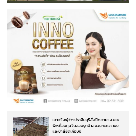
เอาจริง!ผู้ว่าฯปราจีนบุรีสั่งปิดตายรง.ขยะ
พิษเถื่อนทุนจีนลอบรุกป่าสงวนฯแควระบบ
และป่าสียัดเกือบปี