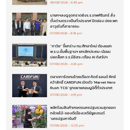
08/08/2026
6:39 am
นายกฯลงดูจุดกราดยิงร.ร.เทพศิรินทร์ สั่ง
ตั้งด่านตรวจปืนทั่วประเทศ ปิดช่อง ปชช.พก
อาวุธในที่สาธารณะ
07/08/2026
8:18 pm
“ภาวิช” จี้ยกร่าง กม.ศึกษาใหม่ ต้องแยก
พ.ร.บ.ขั้นพื้นฐานฯ ยกเลิกประถม-มัธยม
ปลดล็อก ร.ร.มีอิสระ เตือน AI ดิสรัปฯ
07/08/2026
4:26 pm
ตลาดการ์ดเกมไทยเดือด! คิดซ์ แอนด์ คิทซ์
คว้าสิทธิ์ CARDFUN เปิดตัว ‘Marvel Hero
Rush TCG’ รุกขยายคอมมูนิตี้ทั่วประเทศ
07/08/2026
4:19 pm
พลิกโฉมสินค้าเกษตรนครปฐมรวมสุดยอด
กล้วยไม้-ของดีเมืองเจดีย์ชูแบรนด์
‘นครปฐมการันตี’
07/08/2026
12:25 pm