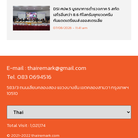
DSI ศปพ.5 บูรณาการตำรวจภาค 5 สกัด
เฮโรอีนกว่า 8.6 กิโลกรัมซุกขวดครีม
กันแดดเตรียมส่งออสเตรเลีย
07/08/2026
11:41 am
E-mail : thairemark@gmail.com
Tel. 083 0694516
583/3 ถนนเลียบคลองสอง แขวงบางชัน เขตคลองสามวา กรุงเทพฯ
10510
Total Visit :
1,021,174
© 2021-2022 thairemark.com