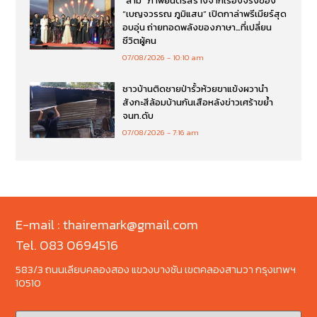
“ล่าม” ภาพยนตร์สร้างจากเรื่องจริงของ
“เบญจวรรณ ภูมิแสน” เปิดกาล่าพรีเมียร์สุด
อบอุ่น ถ่ายทอดพลังของภาษา…ที่เปลี่ยน
ชีวิตผู้คน
07/08/2026
10:10 am
ชาวบ้านติดชายป่ารั้วห้วยขาแข้งผวานำ
สังกะสีล้อมบ้านกันเสือหลังข่าวเศร้าขย้ำ
จนท.ดับ
07/08/2026
7:16 am
E-mail : thairemark@gmail.com
Tel. 083 0694516
583/3 ถนนเลียบคลองสอง แขวงบางชัน เขตคลองสามวา กรุงเทพฯ
10510