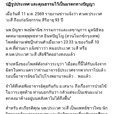
ปฏิรูปประเทศ และคุณธรรมไว้เป็นมรดกทางปัญญา
เมื่อวันที่ 11 ม.ค. 2569 รายงานข่าวแจ้งว่า ศ.นพ.ประเวศ
วะสี ถึงแก่อนิจกรรม สิริอายุ 93 ปี
นพ.บัญชา พงษ์พานิช กรรมการและเลขานุการ มูลนิธิหอ
จดหมายเหตุพุทธทาส อินทปัญโญ (สวนโมกข์กรุงเทพ)
โพสต์ผ่านเฟซบุ๊กส่วนตัวเมื่อเวลา 23.33 น.ของวันที่ 10
ม.ค.ที่ผ่านมา แจ้งข่าวว่า หมอประเวศ วะสี หรือ
ศ.นพ.ประเวศ วะสี เสียชีวิตอย่างสงบแล้ว
ช่วงหนึ่งของโพสต์ดังกล่าวระบุว่า “เมื่อตะกี้นี้ได้รับแจ้งจาก
มิตรในพระนครว่าท่านอาจารย์ประเวศจากพวกเราไปแล้ว
รอบนี้อาจารย์ขอไม่ไปโรงพยาบาลแล้ว … พอแล้ว
จำได้ที่เคยฟังอาจารย์คุยกันกับ อ.เสนาะ ถึงเรื่องการป่วยไข้
ในวาระสุดท้าย ท่านบอกกันว่า กลัวแต่จะเป็นเช่นมะม่วง
ตกลงมาค้างอยู่บนหลังคาไม่ได้ถึงพื้น”
สำหรับ ศ.เกียรติคุณ นพ.ประเวศ วะสี เป็นแพทย์ชาวไทย นัก