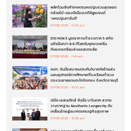
พลิกโฉมสินค้าเกษตรนครปฐมรวมสุดยอด
กล้วยไม้-ของดีเมืองเจดีย์ชูแบรนด์
‘นครปฐมการันตี’
07/08/2026
12:25 pm
DSI ศปพ.5 บูรณาการตำรวจภาค 5 สกัด
เฮโรอีนกว่า 8.6 กิโลกรัมซุกขวดครีม
กันแดดเตรียมส่งออสเตรเลีย
07/08/2026
11:41 am
คปภ. จับมือสมาคมประกันวินาศภัยไทยส่ง
มอบอุปกรณ์การศึกษาแก่โรงเรียนตำรวจ
ตระเวนชายแดนตะโกปิดทอง จังหวัดราชบุรี
07/08/2026
10:52 am
เมิร์ซ เอสเธติกส์ จับมือ นาโนเทค สวทช.
วางรากฐาน Aesthetic Longevity ขับ
เคลื่อนไทยสู่อนาคตเศรษฐกิจสุขภาพ
07/08/2026
10:30 am