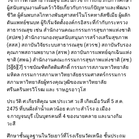
วิชาการด้านสาธารณสุข และนักวิชาการเกี่ยวกับการศึกษา
ผู้สนับสนุนงานค้นคว้าวิจัยเกี่ยวกับการแก้ปัญหาและพัฒนา
ชีวิต ผู้ค้นพบกลไกทางพันธุศาสตร์ในโรคทาลัสซีเมีย ผู้ผลัก
ดันแพทย์ชนบท ผู้ริเริ่มจัดตั้งองค์กรอิสระที่กำกับกระทรวง
สาธารณสุข เช่น สำนักงานคณะกรรมการสุขภาพแห่งชาติ
(สปสช.) สำนักงานกองทุนสนับสนุนการสร้างเสริมสุขภาพ
(สสส.) สถาบันวิจัยระบบสาธารณสุข (สวรช.) สถาบันรับรอง
คุณภาพสถานพยาบาล (สรพ.) สถาบันการแพทย์ฉุกเฉินแห่ง
ชาติ (สพฉ.) สำนักงานคณะกรรมการสุขภาพแห่งชาติ (สช.)
[5][6][7] ราชบัณฑิตกิตติมศักดิ์ กรรมการสภามหาวิทยาลัย
มหิดล กรรมการสภามหาวิทยาลัยธรรมศาสตร์กรรมการ
สภามหาวิทยาลัยผู้ทรงคุณวุฒิของมหาวิทยาลัย
ศรีนครินทรวิโรฒ และ ราษฎรอาวุโส
ประวัติ ศ.เกียรติคุณ นพ.ประเวศ วะสี เกิดเมื่อวันที่ 5 ส.ค.
2475 ที่บนฝั่งลำน้ำแควน้อย ต.เกาะสำโรง อ.เมือง
จ.กาญจนบุรี เป็นบุตรคนที่ 4 ของนายคลาย และนางกิม
วะสี
ศึกษาชั้นมูลฐานในวัยเยาว์ที่โรงเรียนวัดเหนือ ชั้นประถม