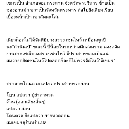
เขมรเป็น อำเภอจอมกระสาน จังหวัดพระวิหาร ซ้ายเป็น
ช่องอานม้า ขวาเป็นจังหวัดพระหาร ต่อไปยังเสียมเรียบ
เบื้องหน้าเป็า เขาสัตตะโสม
เดี๋ยวก็อดไม่ได้จัดพิธีบวงสรวง เซ่นไหว้ เหมือนทุกปี
นะ”กำนันเป๋” ขณะนี้ ปีนี้อยในระหว่างศึกสงคราม คงงดจัด
งานประเพณีบวงสรวงเซ่นไหว้ ผีปราสาทขอมเป็นแน่
ผมว่างดจัดเซ่นไหว้ไปตลอดก็จะดีไม่ควรจัดไหว้”ผีเขมร”
ปราสาทโดนตวล แปลว่าปราสาททวดอ่อน
โฎน แปลว่า ปู่ย่าตาทวด
ต๊วน (ออกเสียงสั้นๆ)
แปลว่า อ่อน
โดนตวล จึงแปลว่า ยายทวดอ่อน
ผมเขมรสุรินทร์ แปล