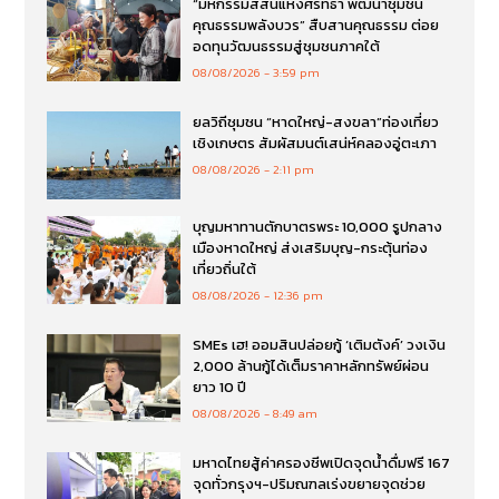
“มหกรรมสีสันแห่งศรัทธา พัฒนาชุมชน
คุณธรรมพลังบวร” สืบสานคุณธรรม ต่อย
อดทุนวัฒนธรรมสู่ชุมชนภาคใต้
08/08/2026
3:59 pm
ยลวิถีชุมชน “หาดใหญ่-สงขลา”ท่องเที่ยว
เชิงเกษตร สัมผัสมนต์เสน่ห์คลองอู่ตะเภา
08/08/2026
2:11 pm
บุญมหาทานตักบาตรพระ 10,000 รูปกลาง
เมืองหาดใหญ่ ส่งเสริมบุญ-กระตุ้นท่อง
เที่ยวถิ่นใต้
08/08/2026
12:36 pm
SMEs เฮ! ออมสินปล่อยกู้ ‘เติมตังค์’ วงเงิน
2,000 ล้านกู้ได้เต็มราคาหลักทรัพย์ผ่อน
ยาว 10 ปี
08/08/2026
8:49 am
มหาดไทยสู้ค่าครองชีพเปิดจุดน้ำดื่มฟรี 167
จุดทั่วกรุงฯ-ปริมณฑลเร่งขยายจุดช่วย