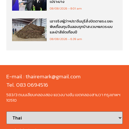
เปราะบาง
08/08/2026
8:01 am
เอาจริง!ผู้ว่าฯปราจีนบุรีสั่งปิดตายรง.ขยะ
พิษเถื่อนทุนจีนลอบรุกป่าสงวนฯแควระบบ
และป่าสียัดเกือบปี
08/08/2026
6:39 am
E-mail : thairemark@gmail.com
Tel. 083 0694516
583/3 ถนนเลียบคลองสอง แขวงบางชัน เขตคลองสามวา กรุงเทพฯ
10510