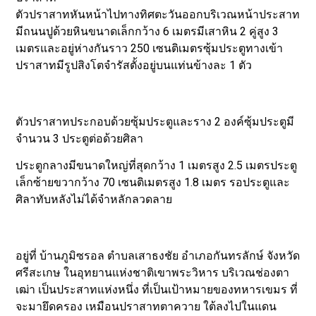
ตัวปราสาทหันหน้าไปทางทิศตะวันออกบริเวณหน้าประสาท
มีถนนปูด้วยหินขนาดเล็กกว้าง 6 เมตรมีเสาหิน 2 คู่สูง 3
เมตรและอยู่ห่างกันราว 250 เซนติเมตรซุ้มประตูทางเข้า
ปราสาทมีรูปสิงโตจำรัสตั้งอยู่บนแท่นข้างละ 1 ตัว
ตัวปราสาทประกอบด้วยซุ้มประตูและราง 2 องค์ซุ้มประตูมี
จำนวน 3 ประตูต่อด้วยศิลา
ประตูกลางมีขนาดใหญ่ที่สุดกว้าง 1 เมตรสูง 2.5 เมตรประตู
เล็กซ้ายขวากว้าง 70 เซนติเมตรสูง 1.8 เมตร รอประตูและ
ศิลาทับหลังไม่ได้จำหลักลวดลาย
อยู่ที่ บ้านภูมิซรอล ตำบลเสาธงชัย อำเภอกันทรลักษ์ จังหวัด
ศรีสะเกษ ในอุทยานแห่งชาติเขาพระวิหาร บริเวณช่องตา
เฒ่า เป็นประสาทแห่งหนึ่ง ที่เป็นเป้าหมายของทหารเขมร ที่
จะมายึดครอง เหมือนปราสาทตาควาย ใต้ลงไปในแดน