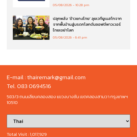
05/08/2026
10:28 pm
ปลุกพลัง ‘ข้าวแกงไทย’ ลุยเวทียูเนสโกจาก
จากพื้นบ้านสู่มรดกโลกดันซอฟต์พาวเวอร์
ไทยเขย่าโลก
05/08/2026
6:41 pm
E-mail : thairemark@gmail.com
Tel. 083 0694516
583/3 ถนนเลียบคลองสอง แขวงบางชัน เขตคลองสามวา กรุงเทพฯ
10510
Total Visit :
1,017,929