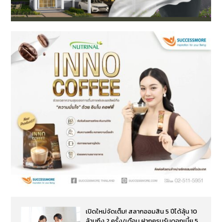
เปิดใหม่จัดเต็ม! สลากออมสิน 5 ปีได้ลุ้น 10
ล้านถึง 2 ครั้ง/เดือน ฝากครบรับดอกเบี้ย 5