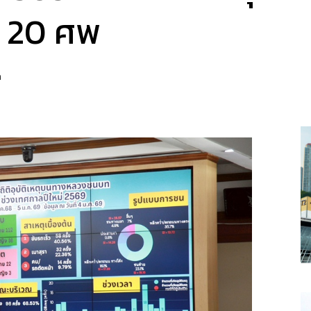
้ว 20 ศพ
a