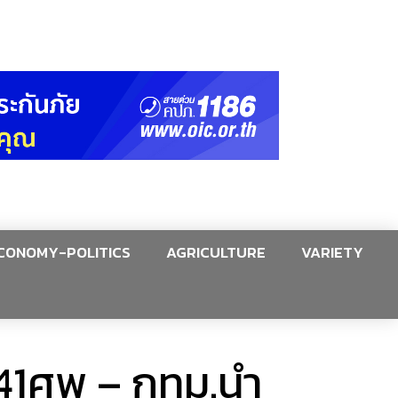
CONOMY-POLITICS
AGRICULTURE
VARIETY
241ศพ – กทม.นำ