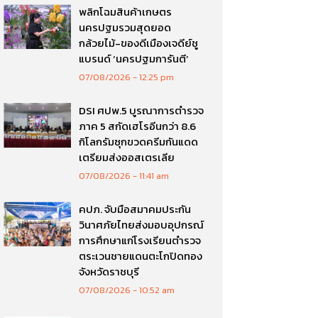
พลิกโฉมสินค้าเกษตร
นครปฐมรวมสุดยอด
กล้วยไม้-ของดีเมืองเจดีย์ชู
แบรนด์ ‘นครปฐมการันตี’
07/08/2026
12:25 pm
DSI ศปพ.5 บูรณาการตำรวจ
ภาค 5 สกัดเฮโรอีนกว่า 8.6
กิโลกรัมซุกขวดครีมกันแดด
เตรียมส่งออสเตรเลีย
07/08/2026
11:41 am
คปภ. จับมือสมาคมประกัน
วินาศภัยไทยส่งมอบอุปกรณ์
การศึกษาแก่โรงเรียนตำรวจ
ตระเวนชายแดนตะโกปิดทอง
จังหวัดราชบุรี
07/08/2026
10:52 am