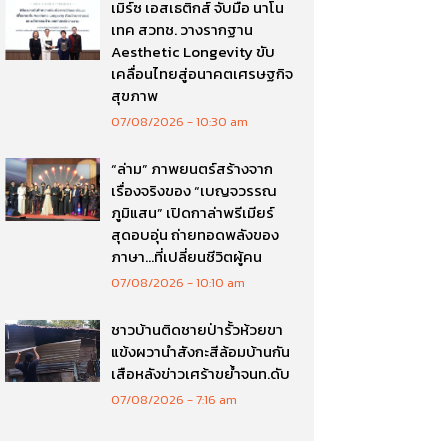
เมิร์ซ เอสเธติกส์ จับมือ นาโน
เทค สวทช. วางรากฐาน
Aesthetic Longevity ขับ
เคลื่อนไทยสู่อนาคตเศรษฐกิจ
สุขภาพ
07/08/2026
10:30 am
“ล่าม” ภาพยนตร์สร้างจาก
เรื่องจริงของ “เบญจวรรณ
ภูมิแสน” เปิดกาล่าพรีเมียร์
สุดอบอุ่น ถ่ายทอดพลังของ
ภาษา…ที่เปลี่ยนชีวิตผู้คน
07/08/2026
10:10 am
ชาวบ้านติดชายป่ารั้วห้วยขา
แข้งผวานำสังกะสีล้อมบ้านกัน
เสือหลังข่าวเศร้าขย้ำจนท.ดับ
07/08/2026
7:16 am