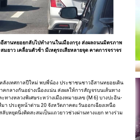
วอีสานทยอยกลับไปทำงานในเมืองกรุง ส่งผลถนนมิตรภาพ
สมยาว เคลื่อนตัวช้า มีเหตุรถเสียหลายจุด คาดการจราจร
ากาศหลังเทศกาลปีใหม่ พบพี่น้อง ประชาชนชาวอีสานทยอยเดิน
คกลางกันอย่างเนืองแน่น ส่งผลให้การสัญจรบนเส้นทาง
ละทางหลวงพิเศษระหว่างเมืองหมายเลข (M 6) บางปะอิน-
สีมา ประตูหน้าด่าน 20 จังหวัดภาคตะวันออกเฉียงเหนือ
าสลับหยุดนิ่งติดสะสมเป็นแถวยาวช่วงผ่านทางแยก ทางร่วม