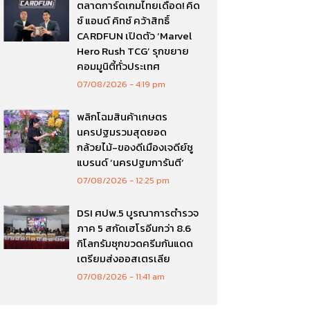
ตลาดการ์ดเกมไทยเดือด! คิด
ซ์ แอนด์ คิทซ์ คว้าสิทธิ์
CARDFUN เปิดตัว ‘Marvel
Hero Rush TCG’ รุกขยาย
คอมมูนิตี้ทั่วประเทศ
07/08/2026
4:19 pm
พลิกโฉมสินค้าเกษตร
นครปฐมรวมสุดยอด
กล้วยไม้-ของดีเมืองเจดีย์ชู
แบรนด์ ‘นครปฐมการันตี’
07/08/2026
12:25 pm
DSI ศปพ.5 บูรณาการตำรวจ
ภาค 5 สกัดเฮโรอีนกว่า 8.6
กิโลกรัมซุกขวดครีมกันแดด
เตรียมส่งออสเตรเลีย
07/08/2026
11:41 am