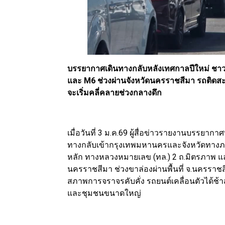
บรรยากาศเดินทางกลับหลังเทศกาลปีใหม่ ชา
และ M6 ช่วงผ่านจังหวัดนครราชสีมา รถติดสะ
จะเริ่มคลี่คลายช่วงกลางดึก
เมื่อวันที่ 3 ม.ค.69 ผู้สื่อข่าวรายงานบรรย
ทางกลับเข้ากรุงเทพมหานครและจังหวัดทางภา
หลัก ทางหลวงหมายเลข (ทล.) 2 ถ.มิตรภาพ แ
นครราชสีมา ช่วงขาล่องผ่านพื้นที่ จ.นครราช
สภาพการจราจรคับคั่ง รถยนต์เคลื่อนตัวได้ช้
และชุมชนขนาดใหญ่