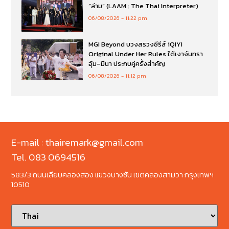
”ล่าม“ (LAAM : The Thai Interpreter)
06/08/2026
11:22 pm
MGI Beyond บวงสรวงซีรีส์ iQIYI
Original Under Her Rules ใต้เงาจันทรา
อุ้ม–มีนา ประกบคู่ครั้งสำคัญ
06/08/2026
11:12 pm
E-mail : thairemark@gmail.com
Tel. 083 0694516
583/3 ถนนเลียบคลองสอง แขวงบางชัน เขตคลองสามวา กรุงเทพฯ
10510