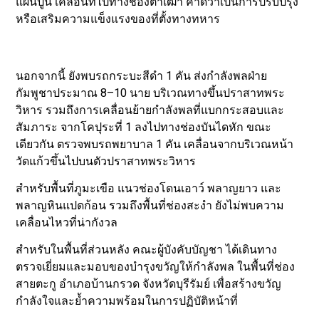
แผ่นปูน เคลื่อนที่ไปทางช่องตาเฒ่า คาดว่าเป็นการปรับปรุง
หรือเสริมความแข็งแรงของที่ตั้งทางทหาร
นอกจากนี้ ยังพบรถกระบะสีดำ 1 คัน ส่งกำลังพลฝ่าย
กัมพูชาประมาณ 8–10 นาย บริเวณทางขึ้นปราสาทพระ
วิหาร รวมถึงการเคลื่อนย้ายกำลังพลที่แบกกระสอบและ
สัมภาระ จากโคปุระที่ 1 ลงไปทางช่องบันไดหัก ขณะ
เดียวกัน ตรวจพบรถพยาบาล 1 คัน เคลื่อนจากบริเวณหน้า
วัดแก้วขึ้นไปบนตัวปราสาทพระวิหาร
สำหรับพื้นที่ภูมะเขือ แนวช่องโดนเอาว์ พลาญยาว และ
พลาญหินแปดก้อน รวมถึงพื้นที่ช่องสะงำ ยังไม่พบความ
เคลื่อนไหวที่น่ากังวล
สำหรับในพื้นที่ส่วนหลัง คณะผู้บังคับบัญชา ได้เดินทาง
ตรวจเยี่ยมและมอบของบำรุงขวัญให้กำลังพล ในพื้นที่ช่อง
สายตะกู อำเภอบ้านกรวด จังหวัดบุรีรัมย์ เพื่อสร้างขวัญ
กำลังใจและย้ำความพร้อมในการปฏิบัติหน้าที่