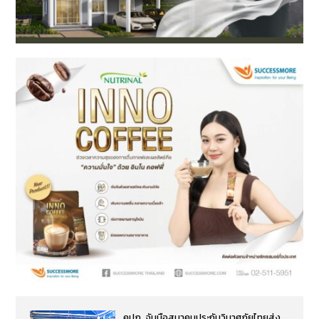
คปภ. จับมือสมาคมประกันวินาศภัยไทยส่ง