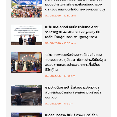
มอบอุปกรณ์การศึกษาแก่โรงเรียนตำรวจ
ตระเวนชายแดนตะโกปิดทอง จังหวัดราชบุรี
07/08/2026
10:52 am
เมิร์ซ เอสเธติกส์ จับมือ นาโนเทค สวทช.
วางรากฐาน Aesthetic Longevity ขับ
เคลื่อนไทยสู่อนาคตเศรษฐกิจสุขภาพ
07/08/2026
10:30 am
“ล่าม” ภาพยนตร์สร้างจากเรื่องจริงของ
“เบญจวรรณ ภูมิแสน” เปิดกาล่าพรีเมียร์สุด
อบอุ่น ถ่ายทอดพลังของภาษา…ที่เปลี่ยน
ชีวิตผู้คน
07/08/2026
10:10 am
ชาวบ้านติดชายป่ารั้วห้วยขาแข้งผวานำ
สังกะสีล้อมบ้านกันเสือหลังข่าวเศร้าขย้ำ
จนท.ดับ
07/08/2026
7:16 am
เปิดรอบกาล่าพรีเมียร์ ภาพยนตร์เรื่อง