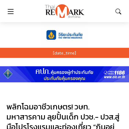
[date_time]
พลิกโฉมอาชีวเกษตร! วษท.
มหาสารคาม ลุยปั้นเด็ก ปวช.- ปวส.สู่
มือโปรโรงแรมและท่องเที่ยว “กินอยู่