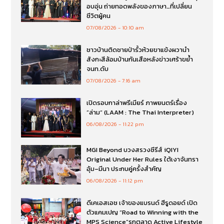
อบอุ่น ถ่ายทอดพลังของภาษา…ที่เปลี่ยน
ชีวิตผู้คน
07/08/2026
10:10 am
ชาวบ้านติดชายป่ารั้วห้วยขาแข้งผวานำ
สังกะสีล้อมบ้านกันเสือหลังข่าวเศร้าขย้ำ
จนท.ดับ
07/08/2026
7:16 am
เปิดรอบกาล่าพรีเมียร์ ภาพยนตร์เรื่อง
”ล่าม“ (LAAM : The Thai Interpreter)
06/08/2026
11:22 pm
MGI Beyond บวงสรวงซีรีส์ iQIYI
Original Under Her Rules ใต้เงาจันทรา
อุ้ม–มีนา ประกบคู่ครั้งสำคัญ
06/08/2026
11:12 pm
ดีเคเอสเอช เจ้าของแบรนด์ ฮีรูดอยด์ เปิด
ตัวแคมเปญ “Road to Winning with the
MPS Science”รุกตลาด Active Lifestyle