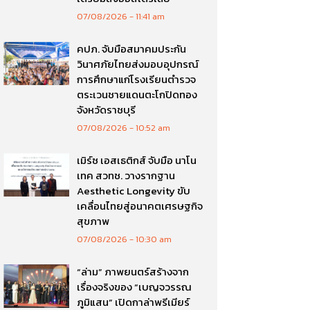
07/08/2026
11:41 am
คปภ. จับมือสมาคมประกัน
วินาศภัยไทยส่งมอบอุปกรณ์
การศึกษาแก่โรงเรียนตำรวจ
ตระเวนชายแดนตะโกปิดทอง
จังหวัดราชบุรี
07/08/2026
10:52 am
เมิร์ซ เอสเธติกส์ จับมือ นาโน
เทค สวทช. วางรากฐาน
Aesthetic Longevity ขับ
เคลื่อนไทยสู่อนาคตเศรษฐกิจ
สุขภาพ
07/08/2026
10:30 am
“ล่าม” ภาพยนตร์สร้างจาก
เรื่องจริงของ “เบญจวรรณ
ภูมิแสน” เปิดกาล่าพรีเมียร์