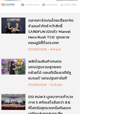
ตลาดการ์ดเกมไทยเดือด! คิด
ซ์ แอนด์ คิทซ์ คว้าสิทธิ์
CARDFUN เปิดตัว ‘Marvel
Hero Rush TCG’ รุกขยาย
คอมมูนิตี้ทั่วประเทศ
07/08/2026
4:19 pm
พลิกโฉมสินค้าเกษตร
นครปฐมรวมสุดยอด
กล้วยไม้-ของดีเมืองเจดีย์ชู
แบรนด์ ‘นครปฐมการันตี’
07/08/2026
12:25 pm
DSI ศปพ.5 บูรณาการตำรวจ
ภาค 5 สกัดเฮโรอีนกว่า 8.6
กิโลกรัมซุกขวดครีมกันแดด
เตรียมส่งออสเตรเลีย