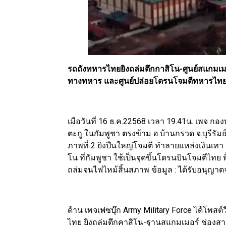
รถถังทหารไทยยิงถล่มตึกกาสิโน-ศูนย์สแกมเมอ
ทางทหาร และศูนย์ปล่อยโดรนโจมตีทหารไท
เมือวันที่ 16 ธ.ค.22568 เวลา 19.41น. เพจ 
ตะกู ในกัมพูชา ตรงข้าม อ.บ้านกรวด จ.บุรีร
ภาพที่ 2 ยิงปืนใหญ่โจมตี ทำลายแหล่งเงินเท
โน ที่กัมพูชา ใช้เป็นจุดขึ้นโดรนบินโจมตีไทย 
ถล่มจนไฟไหม้สิ้นสภาพ ข้อมูล : ได้รับอนุญา
ด้าน เพจเฟซบุ๊ก Army Military Force ได้โพสต
ไทย ยิงถล่มตึกคาสิโน-ฐานสแกมเมอร์ ช่องสายต