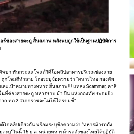
ร์ช่องสายตะกู สิ้นสภาพ หลังพบถูกใช้เป็นฐานปฏิบัติการ
ย
กองทัพบก ทันกระแสโพสต์วิดีโอคลิปอาคารบริเวณช่องสาย
ัมย์ ถูกโจมตีทำลาย โดยระบุข้อความว่า “ทหารไทย กองทัพ
า และเป้าหมายทางทหาร สิ้นสภาพ!!! แหล่ง Scammer, คาสิ
พื้นที่ช่องสายตะกู ทหารราบ ม้า ปืน แห่งกองทัพ ระดมยิง
ตจาก ทภ.2 #เอกราชจะไม่ให้ใครข่มขี่”
์วิดีโอคลิปเดียวกัน พร้อมระบุข้อความว่า “ทหารม้ารถถัง
ะกู“วันนี้ 16 ธ.ค. หน่วยทหารม้ารถถังของไทยได้ปฏิบัติ