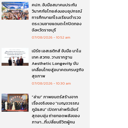
คปภ. จับมือสมาคมประกัน
วินาศภัยไทยส่งมอบอุปกรณ์
การศึกษาแก่โรงเรียนตำรวจ
ตระเวนชายแดนตะโกปิดทอง
จังหวัดราชบุรี
07/08/2026
10:52 am
เมิร์ซ เอสเธติกส์ จับมือ นาโน
เทค สวทช. วางรากฐาน
Aesthetic Longevity ขับ
เคลื่อนไทยสู่อนาคตเศรษฐกิจ
สุขภาพ
07/08/2026
10:30 am
“ล่าม” ภาพยนตร์สร้างจาก
เรื่องจริงของ “เบญจวรรณ
ภูมิแสน” เปิดกาล่าพรีเมียร์
สุดอบอุ่น ถ่ายทอดพลังของ
ภาษา…ที่เปลี่ยนชีวิตผู้คน