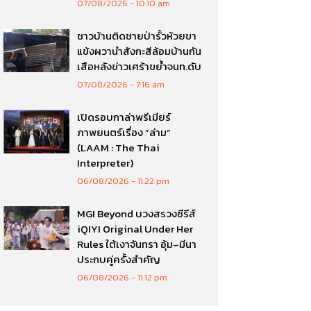
07/08/2026
10:10 am
ชาวบ้านติดชายป่ารั้วห้วยขา
แข้งผวานำสังกะสีล้อมบ้านกัน
เสือหลังข่าวเศร้าขย้ำจนท.ดับ
07/08/2026
7:16 am
เปิดรอบกาล่าพรีเมียร์
ภาพยนตร์เรื่อง ”ล่าม“
(LAAM : The Thai
Interpreter)
06/08/2026
11:22 pm
MGI Beyond บวงสรวงซีรีส์
iQIYI Original Under Her
Rules ใต้เงาจันทรา อุ้ม–มีนา
ประกบคู่ครั้งสำคัญ
06/08/2026
11:12 pm