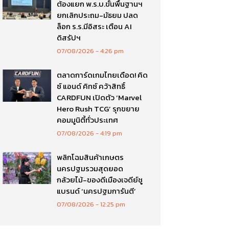
ต้องแยก พ.ร.บ.ขั้นพื้นฐานฯ
ยกเลิกประถม-มัธยม ปลด
ล็อก ร.ร.มีอิสระ เตือน AI
ดิสรัปฯ
07/08/2026
4:26 pm
ตลาดการ์ดเกมไทยเดือด! คิด
ซ์ แอนด์ คิทซ์ คว้าสิทธิ์
CARDFUN เปิดตัว ‘Marvel
Hero Rush TCG’ รุกขยาย
คอมมูนิตี้ทั่วประเทศ
07/08/2026
4:19 pm
พลิกโฉมสินค้าเกษตร
นครปฐมรวมสุดยอด
กล้วยไม้-ของดีเมืองเจดีย์ชู
แบรนด์ ‘นครปฐมการันตี’
07/08/2026
12:25 pm