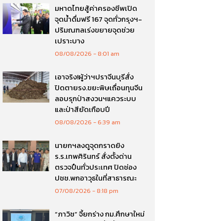
มหาดไทยสู้ค่าครองชีพเปิด
จุดน้ำดื่มฟรี 167 จุดทั่วกรุงฯ-
ปริมณฑลเร่งขยายจุดช่วย
เปราะบาง
08/08/2026
8:01 am
เอาจริง!ผู้ว่าฯปราจีนบุรีสั่ง
ปิดตายรง.ขยะพิษเถื่อนทุนจีน
ลอบรุกป่าสงวนฯแควระบบ
และป่าสียัดเกือบปี
08/08/2026
6:39 am
นายกฯลงดูจุดกราดยิง
ร.ร.เทพศิรินทร์ สั่งตั้งด่าน
ตรวจปืนทั่วประเทศ ปิดช่อง
ปชช.พกอาวุธในที่สาธารณะ
07/08/2026
8:18 pm
“ภาวิช” จี้ยกร่าง กม.ศึกษาใหม่