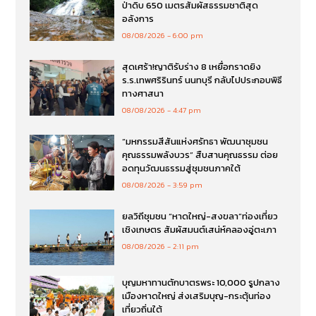
ป่าดิบ 650 เมตรสัมผัสธรรมชาติสุด
อลังการ
08/08/2026
6:00 pm
สุดเศร้า!ญาติรับร่าง 8 เหยื่อกราดยิง
ร.ร.เทพศริรินทร์ นนทบุรี กลับไปประกอบพิธี
ทางศาสนา
08/08/2026
4:47 pm
“มหกรรมสีสันแห่งศรัทธา พัฒนาชุมชน
คุณธรรมพลังบวร” สืบสานคุณธรรม ต่อย
อดทุนวัฒนธรรมสู่ชุมชนภาคใต้
08/08/2026
3:59 pm
ยลวิถีชุมชน “หาดใหญ่-สงขลา”ท่องเที่ยว
เชิงเกษตร สัมผัสมนต์เสน่ห์คลองอู่ตะเภา
08/08/2026
2:11 pm
บุญมหาทานตักบาตรพระ 10,000 รูปกลาง
เมืองหาดใหญ่ ส่งเสริมบุญ-กระตุ้นท่อง
เที่ยวถิ่นใต้