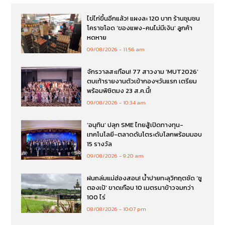
ไข่ไก่ขึ้นอีกแล้ว! แผงละ 120 บาท ร้านชุมชน
โคราชโอด ‘ของแพง-คนไม่มีเงิน’ ลูกค้า
หดหาย
09/08/2026
11:56 am
จักรวาลสะเทือน! 77 สาวงาม ‘MUT2026’
ตบเท้ารายงานตัวเข้ากองฯวันแรก เตรียม
พร้อมพิชิตมง 23 ส.ค.นี้!
09/08/2026
10:34 am
‘อนุทิน’ ปลุก SME ไทยสู้เปิดทางทุน-
เทคโนโลยี-ตลาดดันโตระดับโลกพร้อมมอบ
15 รางวัล
09/08/2026
9:20 am
ฝนถล่มแม่ฮ่องสอน! น้ำปายทะลุวิกฤตซัด ‘ซู
ตองเป้’ ขาดเกือบ 10 เมตรนาข้าวจมกว่า
100 ไร่
08/08/2026
10:07 pm