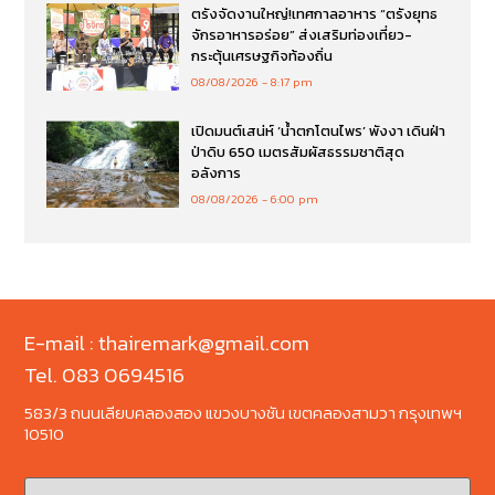
ตรังจัดงานใหญ่!เทศกาลอาหาร “ตรังยุทธ
จักรอาหารอร่อย” ส่งเสริมท่องเที่ยว-
กระตุ้นเศรษฐกิจท้องถิ่น
08/08/2026
8:17 pm
เปิดมนต์เสน่ห์ ‘น้ำตกโตนไพร’ พังงา เดินฝ่า
ป่าดิบ 650 เมตรสัมผัสธรรมชาติสุด
อลังการ
08/08/2026
6:00 pm
E-mail : thairemark@gmail.com
Tel. 083 0694516
583/3 ถนนเลียบคลองสอง แขวงบางชัน เขตคลองสามวา กรุงเทพฯ
10510