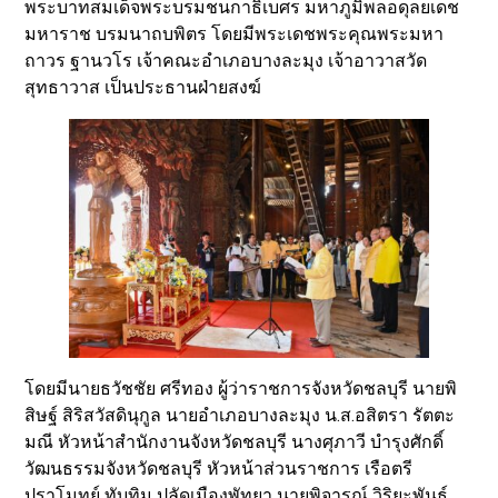
พระบาทสมเด็จพระบรมชนกาธิเบศร มหาภูมิพลอดุลยเดช
มหาราช บรมนาถบพิตร โดยมีพระเดชพระคุณพระมหา
ถาวร ฐานวโร เจ้าคณะอำเภอบางละมุง เจ้าอาวาสวัด
สุทธาวาส เป็นประธานฝ่ายสงฆ์
โดยมีนายธวัชชัย ศรีทอง ผู้ว่าราชการจังหวัดชลบุรี นายพิ
สิษฐ์ สิริสวัสดินุกูล นายอำเภอบางละมุง น.ส.อสิตรา รัตตะ
มณี หัวหน้าสำนักงานจังหวัดชลบุรี นางศุภาวี บำรุงศักดิ์
วัฒนธรรมจังหวัดชลบุรี หัวหน้าส่วนราชการ เรือตรี
ปราโมทย์ ทับทิม ปลัดเมืองพัทยา นายพิจารณ์ วิริยะพันธุ์